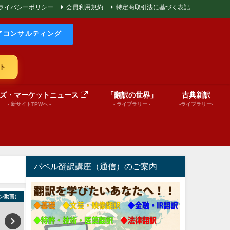
ライバシーポリシー
会員利用規約
特定商取引法に基づく表記
アコンサルティング
ト
ズ・マーケットニュース
「翻訳の世界」
古典新訳
- 新サイトTPWへ -
- ライブラリー -
-ライブラリー-
バベル翻訳講座（通信）のご案内
ン動画）
絵本（プレゼンテーション動画）
World News in