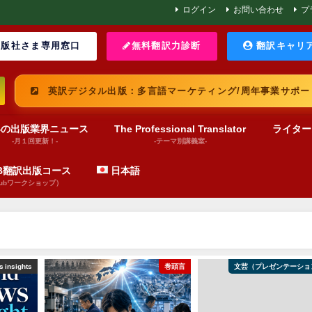
ログイン
お問い合わせ
プ
版社さま専用窓口
無料翻訳力診断
翻訳キャリ
英訳デジタル出版：多言語マーケティング/周年事業サポー
界の出版業界ニュース
The Professional Translator
ライター
-月１回更新！-
-テーマ別講義室-
UB翻訳出版コース
日本語
pubワークショップ）
 insights
巻頭言
文芸（プレゼンテーショ