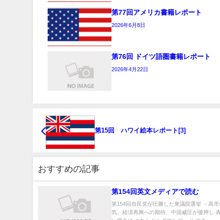
第77回アメリカ書籍レポート
2026年6月8日
第76回 ドイツ語圏書籍レポート
2026年4月22日
第15回 ハワイ絵本レポート[3]
おすすめの記事
第154回英文メディアで読む
第154回自民党が圧勝した衆議院選挙 －高
気、経済再興への期待、中国威圧が後押し 