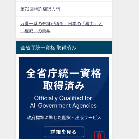
第72回特許翻訳入門
万世一系の奇跡が語る、日本の「權力」と
「權威」の美学
全省庁統一資格 取得済み