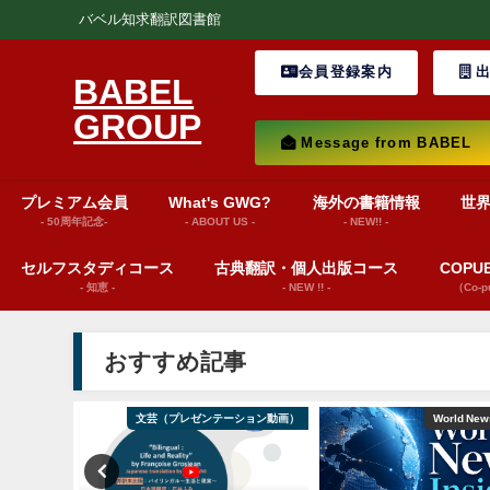
バベル知求翻訳図書館
会員登録案内
出
BABEL
GROUP
Message from BABEL
プレミアム会員
What's GWG?
海外の書籍情報
世
- 50周年記念-
- ABOUT US -
- NEW!! -
セルフスタディコース
古典翻訳・個人出版コース
COP
- 知恵 -
- NEW !! -
（Co-
おすすめ記事
ション動画）
文芸（プレゼンテーション動画）
World News