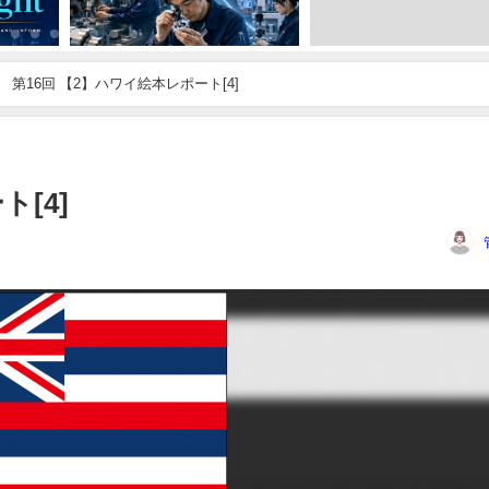
第16回 【2】ハワイ絵本レポート[4]
ト[4]