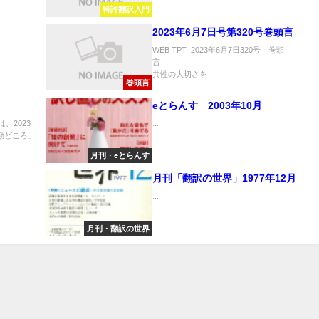
特許翻訳入門
2023年6月7日号第320号巻頭言
WEB TPT 2023年6月7日320号 巻頭
言 
共性の大切さを ..
巻頭言
」
eとらんす 2003年10月
は、2023
...
勘どころ」
月刊・eとらんす
月刊「翻訳の世界」1977年12月
...
月刊・翻訳の世界