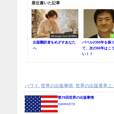
最近書いた記事
Message from BABEL
年
出版翻訳者をめざすあなた
バベルの50年を振
へ
て、次の50年はこ
い！！
ハワイ
,
世界の出版事情
,
世界の出版業界ニ
第79回世界の出版事情
2026年8月7日