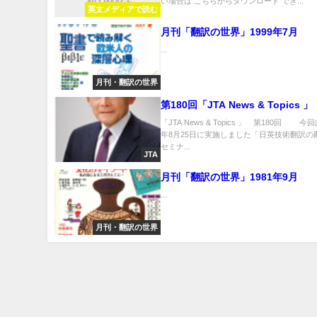
い場合は こちらからダウンロード でき...
英文メディアで読む
月刊「翻訳の世界」1999年7月
...
月刊・翻訳の世界
第180回「JTA News & Topics 
「JTA News & Topics 」 第180回 今回
年8月25日に実施しました「日英技術翻訳の
セミナ...
JTA
月刊「翻訳の世界」1981年9月
...
月刊・翻訳の世界