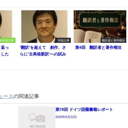
始特集記事
特集記事
翻訳者と著作権法
り返っ
’翻訳’を超えて 創作、さ
第4回 翻訳者と著作権法
うした
らに’古典核新訳‘への試み
ュース
の関連記事
第78回 ドイツ語圏書籍レポート
2026年6月22日