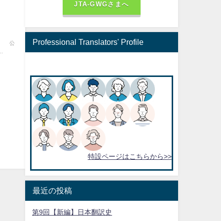
JTA-GWGさまへ
Professional Translators' Profile
公
.
特設ページはこちらから>>
最近の投稿
第9回【新編】日本翻訳史