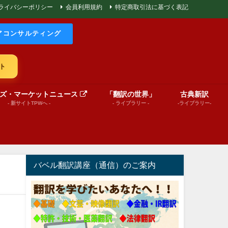
ライバシーポリシー
会員利用規約
特定商取引法に基づく表記
アコンサルティング
ト
ズ・マーケットニュース
「翻訳の世界」
古典新訳
- 新サイトTPWへ -
- ライブラリー -
-ライブラリー-
バベル翻訳講座（通信）のご案内