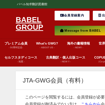
バベル知求翻訳図書館
会員登録案内
出
BABEL
GROUP
Message from BABEL
プレミアム会員
What's GWG?
海外の書籍情報
世
- 50周年記念-
- ABOUT US -
- NEW!! -
セルフスタディコース
古典翻訳・個人出版コース
COP
- 知恵 -
- NEW !! -
（Co-
JTA-GWG会員（有料）
このページを閲覧するには、会員登録が必要
会員登録が御済みでない方は、
こちらから
会