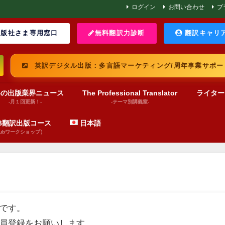
ログイン
お問い合わせ
プ
版社さま専用窓口
無料翻訳力診断
翻訳キャリ
英訳デジタル出版：多言語マーケティング/周年事業サポー
界の出版業界ニュース
The Professional Translator
ライター
-月１回更新！-
-テーマ別講義室-
UB翻訳出版コース
日本語
pubワークショップ）
です。
員登録をお願いします。