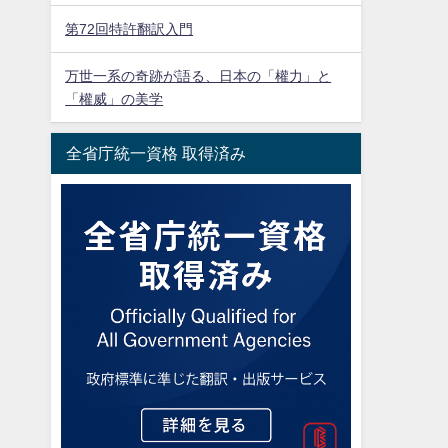
第72回特許翻訳入門
万世一系の奇跡が語る、日本の「權力」と
「權威」の美学
全省庁統一資格 取得済み