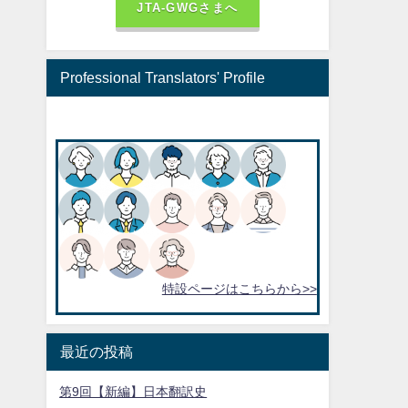
JTA-GWGさまへ
Professional Translators' Profile
特設ページはこちらから>>
最近の投稿
第9回【新編】日本翻訳史