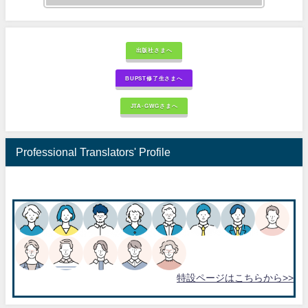
出版社さまへ
BUPST修了生さまへ
JTA-GWGさまへ
Professional Translators' Profile
特設ページはこちらから>>