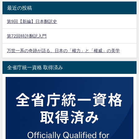
最近の投稿
第9回【新編】日本翻訳史
第72回特許翻訳入門
万世一系の奇跡が語る、日本の「權力」と「權威」の美学
全省庁統一資格 取得済み