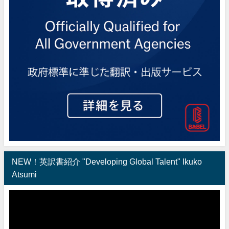
NEW！英訳書紹介 "Developing Global Talent" Ikuko
Atsumi
動
画
プ