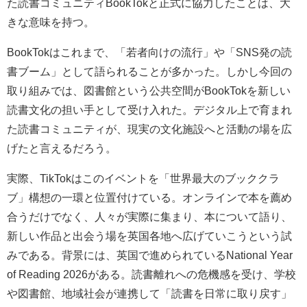
た読書コミュニティBookTokと正式に協力したことは、大
きな意味を持つ。
BookTokはこれまで、「若者向けの流行」や「SNS発の読
書ブーム」として語られることが多かった。しかし今回の
取り組みでは、図書館という公共空間がBookTokを新しい
読書文化の担い手として受け入れた。デジタル上で育まれ
た読書コミュニティが、現実の文化施設へと活動の場を広
げたと言えるだろう。
実際、TikTokはこのイベントを「世界最大のブッククラ
ブ」構想の一環と位置付けている。オンラインで本を薦め
合うだけでなく、人々が実際に集まり、本について語り、
新しい作品と出会う場を英国各地へ広げていこうという試
みである。背景には、英国で進められているNational Year
of Reading 2026がある。読書離れへの危機感を受け、学校
や図書館、地域社会が連携して「読書を日常に取り戻す」