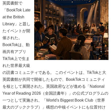
英図書館で
「BookTok Late
at the British
Library」と題し
たイベントが開
催された。
BookTokは、動
画共有アプリ
TikTok上で生ま
れた世界最大級
の読書コミュニティである。 このイベントは、TikTokと大
英図書館が共同で開催したもので、BookTokコミュニティ
を核として展開された。英国政府などが進める「National
Year of Reading 2026（全国読書年）」の公式プログラムの
一つとして実施され、「World's Biggest Book Club（世界
最大のブッククラブ）」構想の中核イベントにも位置付け