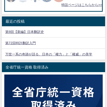
特設ページはこちらから>>
最近の投稿
第9回【新編】日本翻訳史
第72回特許翻訳入門
万世一系の奇跡が語る、日本の「權力」と「權威」の美学
全省庁統一資格 取得済み