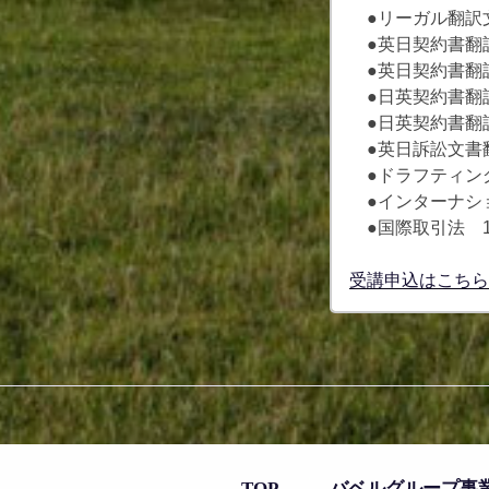
●リーガル翻訳文法
●英日契約書翻訳 
●英日契約書翻訳 I
●日英契約書翻訳 
●日英契約書翻訳 I
●英日訴訟文書翻訳
●ドラフティング
●インターナショ
●国際取引法 12
受講申込はこちら
TOP
バベルグループ事