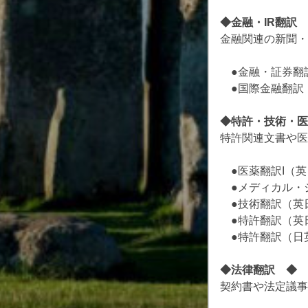
◆金融・IR翻訳 ◆ 
金融関連の新聞・
●金融・証券翻訳（
●国際金融翻訳（英
◆特許・技術・医薬翻
特許関連文書や医
●医薬翻訳I（英日
●メディカル・ジ
●技術翻訳（英日）
●特許翻訳（英日）
●特許翻訳（日英）
◆法律翻訳 ◆ Exp
契約書や法定議事