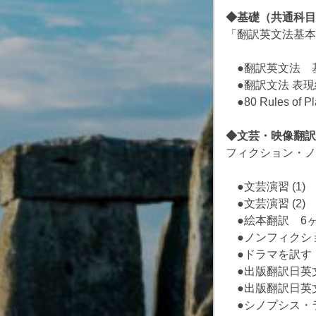
◆基礎（共通科目）◆
「翻訳英文法基本
●翻訳英文法 基本
●翻訳文法 表現編
●80 Rules of P
◆文芸・映像翻訳 ◆
フィクション・ノ
●文芸演習 (1) 
●文芸演習 (2) 
●絵本翻訳 6ヶ月
●ノンフィクション
●ドラマを訳す（字
●出版翻訳日英文
●出版翻訳日英文
●シノプシス・ラ