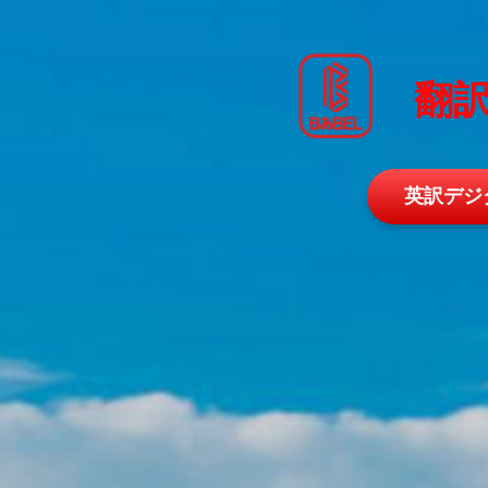
コ
ン
テ
翻訳
ン
ツ
へ
ス
キ
英訳デジ
ッ
プ