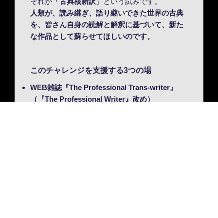
それが
「古典核新訳」
という試みです。
人類が、読み継ぎ、語り継いできた世界の古典
を、皆さん自身の読解と解釈に基づいて、新た
な作品として蘇らせてほしいのです。
このチャレンジを支援する3つの場
WEB雑誌『The Professional Trans-writer』
（『The Professional Writer』改め）
「読みやすい日本語講座」および「読みやすい
日本語検定（日本翻訳協会）」
「eトランスライティング―古典核心訳」
ここで改めて問いかけます。
翻訳と創作の距離、そして翻訳者と創訳者の関
係――
その境界を、共に考えてみませんか？
________________________________________