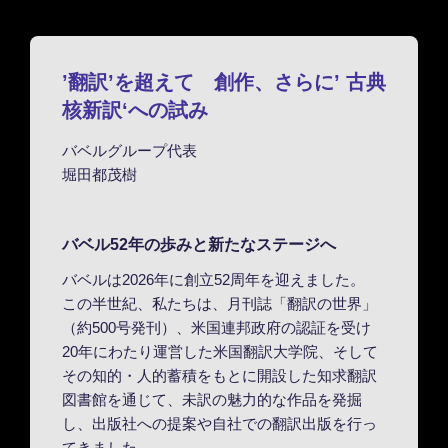
ス
ク
ロ
’翻訳’を超えて 創作、さらに’ 古典
ー
核新訳‘への試み
ル
バベルグループ代表
堀田都茂樹
バベル52年の歩みと新たなステージへ
バベルは2026年に創立52周年を迎えました。
この半世紀、私たちは、月刊誌「翻訳の世界」
（約500号発刊）、米国連邦政府の認証を受け
20年にわたり運営した米国翻訳大学院、そして
その知的・人的蓄積をもとに開設した知求翻訳
図書館を通じて、未訳の魅力的な作品を発掘
し、出版社への提案や自社での翻訳出版を行っ
てきました。