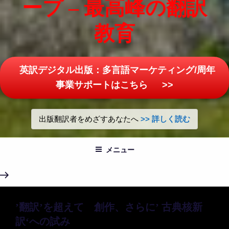
ープ – 最高峰の翻訳
教育
英訳デジタル出版：多言語マーケティング/周年
事業サポートはこちら >>
出版翻訳者をめざすあなたへ
>> 詳しく読む
メニュー
本
文
ま
’翻訳’を超えて 創作、さらに’ 古典核新
で
訳‘への試み