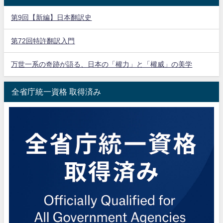
第9回【新編】日本翻訳史
第72回特許翻訳入門
万世一系の奇跡が語る、日本の「權力」と「權威」の美学
全省庁統一資格 取得済み