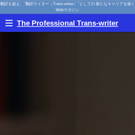
翻訳を超え、‘’翻訳ライター（Trans-writer）‘’としての 新たなキャリアを築く
Webマガジン
The Professional Trans-writer