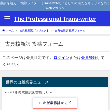
翻訳を超え、‘’翻訳ライター（Trans-writer）‘’としての 新たなキャリアを築く
Webマガジン
The Professional Trans-writer
ホーム
古典核新訳プロジェクト
古典核新訳 投稿フォーム
古典核新訳 投稿フォーム
このページは会員限定です。
ログイン
または
会員登録
して
ください。
世界の出版業界ニュース
～バベル知求翻訳図書館より～
1. 出版業界誌から