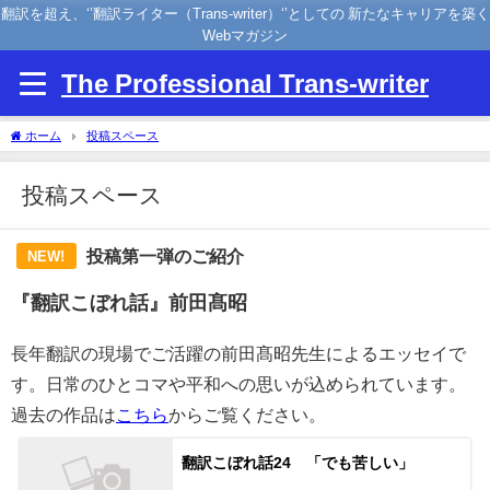
翻訳を超え、‘’翻訳ライター（Trans-writer）‘’としての 新たなキャリアを築く
Webマガジン
The Professional Trans-writer
ホーム
投稿スペース
投稿スペース
投稿第一弾のご紹介
NEW!
『翻訳こぼれ話』前田髙昭
長年翻訳の現場でご活躍の前田髙昭先生によるエッセイで
す。日常のひとコマや平和への思いが込められています。
過去の作品は
こちら
からご覧ください。
翻訳こぼれ話24 「でも苦しい」