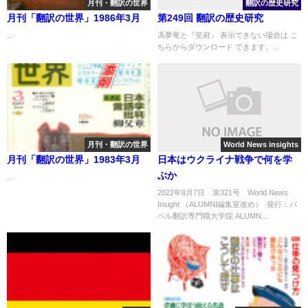
月刊・翻訳の世界
翻訳の歴史研究
月刊「翻訳の世界」1986年3月
第249回 翻訳の歴史研究
...
馮夢竜と『笑府』 表示できない場合は こ
ちらからダウンロード できます。...
月刊・翻訳の世界
World News insights
月刊「翻訳の世界」1983年3月
日本はウクライナ戦争で何を学
ぶか
...
2022年8月7日 第321号 World News
Insight （ALUMNI編集室改め） 発行：バ
ベル翻訳専門職大学院 ALUMN...