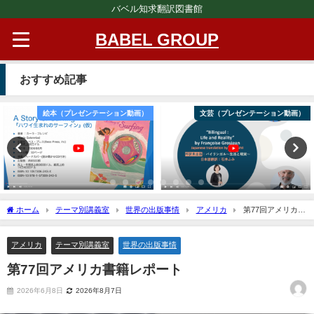
バベル知求翻訳図書館
BABEL GROUP
おすすめ記事
絵本（プレゼンテーション動画）
文芸（プレゼンテーション動画）
ホーム
テーマ別講義室
世界の出版事情
アメリカ
第77回アメリカ書
籍レポート
アメリカ
テーマ別講義室
世界の出版事情
第77回アメリカ書籍レポート
2026年6月8日
2026年8月7日