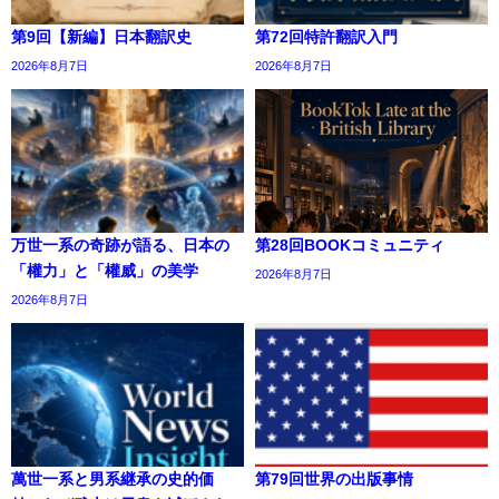
第9回【新編】日本翻訳史
第72回特許翻訳入門
2026年8月7日
2026年8月7日
万世一系の奇跡が語る、日本の
第28回BOOKコミュニティ
「權力」と「權威」の美学
2026年8月7日
2026年8月7日
萬世一系と男系継承の史的価
第79回世界の出版事情