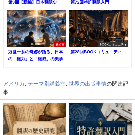
第9回【新編】日本翻訳史
第72回特許翻訳入門
巻頭言
BOOKコミュニティ
万世一系の奇跡が語る、日本
第28回BOOKコミュニティ
の「權力」と「權威」の美学
アメリカ
,
テーマ別講義室
,
世界の出版事情
の関連記
事