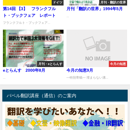
ドイツ
月刊・翻訳の世界
第14回 【3】 フランクフル
月刊「翻訳の世界」1994年5月
ト・ブックフェア レポート
...
フランクフルト・ブックフェア...
月刊・eとらんす
今月の知恵
eとらんす 2000年8月
今月の知恵9月
...
―特別寄稿― 埋まらない溝...
バベル翻訳講座（通信）のご案内