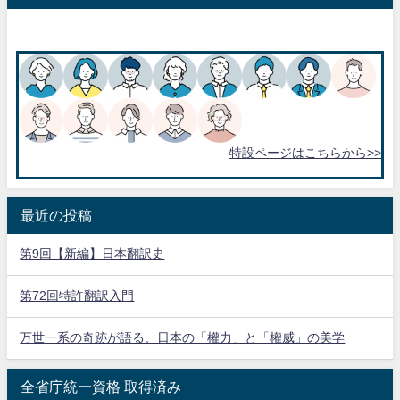
特設ページはこちらから>>
最近の投稿
第9回【新編】日本翻訳史
第72回特許翻訳入門
万世一系の奇跡が語る、日本の「權力」と「權威」の美学
全省庁統一資格 取得済み