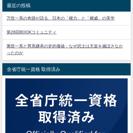
最近の投稿
万世一系の奇跡が語る、日本の「權力」と「權威」の美学
第28回BOOKコミュニティ
萬世一系と男系継承の史的価値：なぜ武士は天皇を滅ぼさなか
ったのか
全省庁統一資格 取得済み