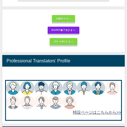
出版社さまへ
BUPST修了生さまへ
JTA-GWGさまへ
Professional Translators' Profile
特設ページはこちらから>>