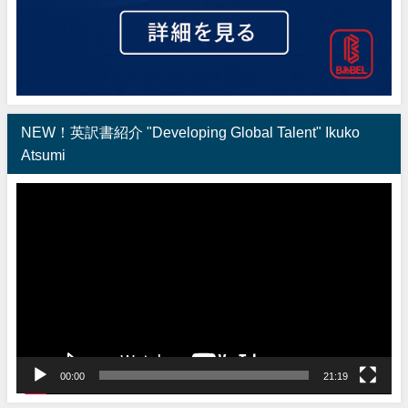
NEW！英訳書紹介 "Developing Global Talent" Ikuko
Atsumi
動
画
プ
レ
ー
ヤ
ー
00:00
21:19