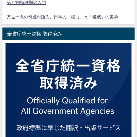
第72回特許翻訳入門
万世一系の奇跡が語る、日本の「權力」と「權威」の美学
全省庁統一資格 取得済み