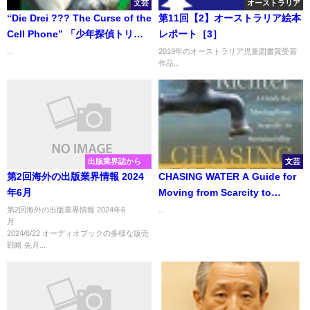
文芸
オーストラリア
“Die Drei ??? The Curse of the
第11回【2】オーストラリア絵本
Cell Phone” 「少年探偵トリ
レポート［3］
オ 呪われた携帯電話」
...
2019年のオーストラリア児童図書賞受賞
作品...
出版業界誌から
文芸
第2回海外の出版業界情報 2024
CHASING WATER A Guide for
年6月
Moving from Scarcity to
Sustainability 「水と生き
第2回海外の出版業界情報 2024年6
...
月
る」 この危機を乗り越えるに
2024/6/22 オーディオブックの多様な販売
は
戦略 先月...