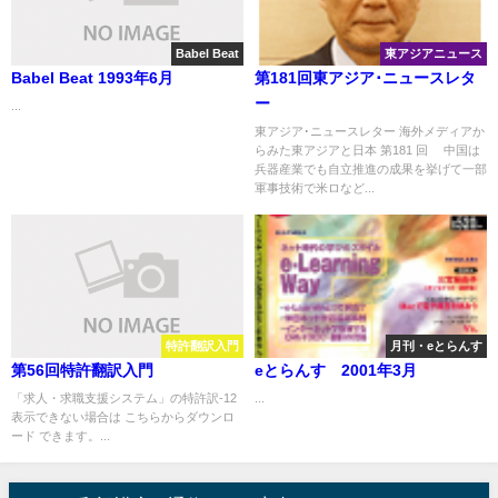
Babel Beat
東アジアニュース
Babel Beat 1993年6月
第181回東アジア･ニュースレタ
ー
...
東アジア･ニュースレター 海外メディアか
らみた東アジアと日本 第181 回 中国は
兵器産業でも自立推進の成果を挙げて一部
軍事技術で米ロなど...
特許翻訳入門
月刊・eとらんす
第56回特許翻訳入門
eとらんす 2001年3月
「求人・求職支援システム」の特許訳-12
...
表示できない場合は こちらからダウンロ
ード できます。...