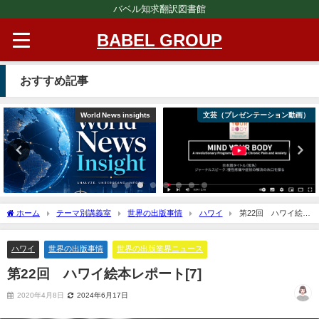
バベル知求翻訳図書館
BABEL GROUP
おすすめ記事
World News insights
文芸（プレゼンテーション動画）
ホーム
テーマ別講義室
世界の出版事情
ハワイ
第22回 ハワイ絵本
レポート[7]
ハワイ
世界の出版事情
世界の出版業界ニュース
第22回 ハワイ絵本レポート[7]
2020年4月8日
2024年6月17日