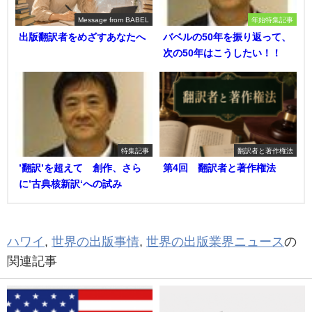
Message from BABEL
年始特集記事
出版翻訳者をめざすあなたへ
バベルの50年を振り返って、
次の50年はこうしたい！！
特集記事
翻訳者と著作権法
’翻訳’を超えて 創作、さら
第4回 翻訳者と著作権法
に’古典核新訳‘への試み
ハワイ
,
世界の出版事情
,
世界の出版業界ニュース
の
関連記事