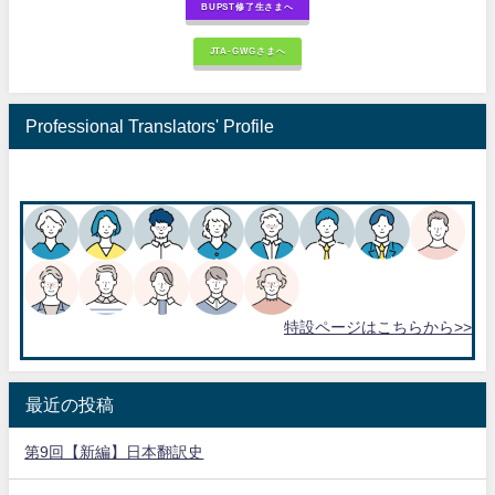
BUPST修了生さまへ
JTA-GWGさまへ
Professional Translators' Profile
特設ページはこちらから>>
最近の投稿
第9回【新編】日本翻訳史