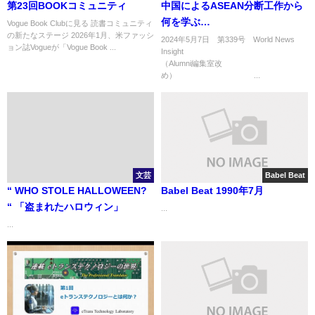
第23回BOOKコミュニティ
中国によるASEAN分断工作から
何を学ぶ
Vogue Book Clubに見る 読書コミュニティ
の新たなステージ 2026年1月、米ファッシ
か
2024年5月7日 第339号 World News
ョン誌Vogueが「Vogue Book ...
Insight
（Alumni編集室改
め） ...
文芸
Babel Beat
“ WHO STOLE HALLOWEEN?
Babel Beat 1990年7月
“ 「盗まれたハロウィン」
...
...