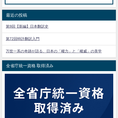
最近の投稿
第9回【新編】日本翻訳史
第72回特許翻訳入門
万世一系の奇跡が語る、日本の「權力」と「權威」の美学
全省庁統一資格 取得済み