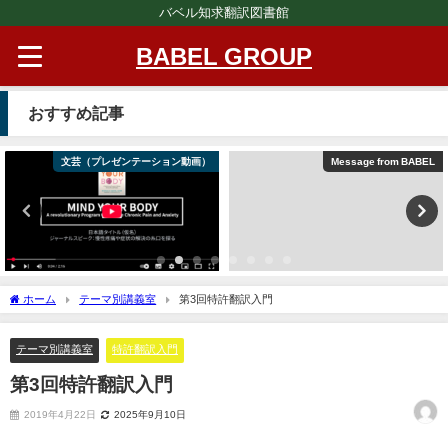
バベル知求翻訳図書館
BABEL GROUP
おすすめ記事
文芸（プレゼンテーション動画）
Message from BABEL
ホーム
テーマ別講義室
第3回特許翻訳入門
テーマ別講義室
特許翻訳入門
第3回特許翻訳入門
2019年4月22日
2025年9月10日