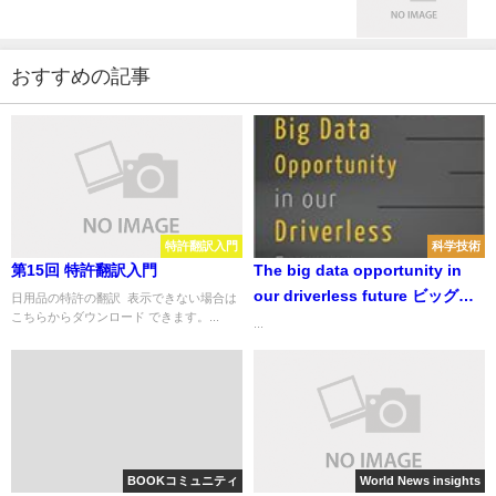
おすすめの記事
特許翻訳入門
科学技術
第15回 特許翻訳入門
The big data opportunity in
our driverless future ビッグデ
日用品の特許の翻訳 表示できない場合は
こちらからダウンロード できます。...
ータ活用によるドライバーレス
...
な未来
BOOKコミュニティ
World News insights