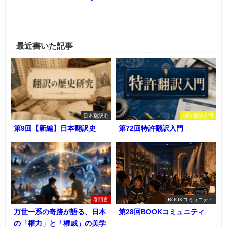
最近書いた記事
日本翻訳史
特許翻訳入門
第9回【新編】日本翻訳史
第72回特許翻訳入門
巻頭言
BOOKコミュニティ
万世一系の奇跡が語る、日本
第28回BOOKコミュニティ
の「權力」と「權威」の美学