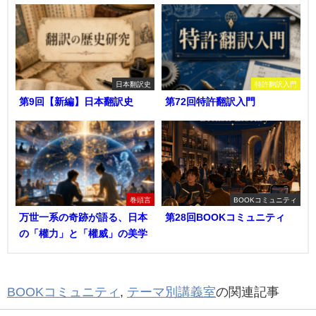
日本翻訳史
特許翻訳入門
第9回【新編】日本翻訳史
第72回特許翻訳入門
巻頭言
BOOKコミュニティ
万世一系の奇跡が語る、日本
第28回BOOKコミュニティ
の「權力」と「權威」の美学
BOOKコミュニティ
,
テーマ別講義室
の関連記事