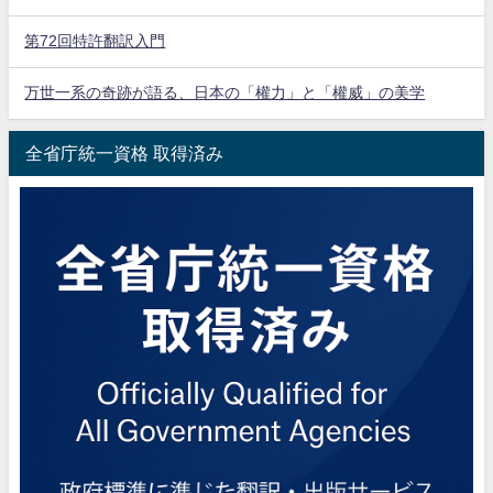
第72回特許翻訳入門
万世一系の奇跡が語る、日本の「權力」と「權威」の美学
全省庁統一資格 取得済み