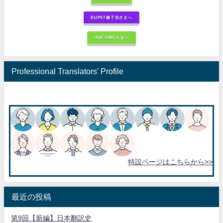
BUPST修了生さまへ
JTA-GWGさまへ
Professional Translators' Profile
特設ページはこちらから>>
最近の投稿
第9回【新編】日本翻訳史