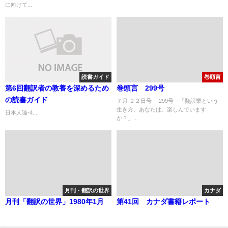
に向けて...
読書ガイド
巻頭言
第6回翻訳者の教養を深めるため
巻頭言 299号
の読書ガイド
７月 ２２日号 299号 「翻訳業という
生き方。あなたは、楽しんでいます
日本人論-4...
か？」...
月刊・翻訳の世界
カナダ
月刊「翻訳の世界」1980年1月
第41回 カナダ書籍レポート
...
...