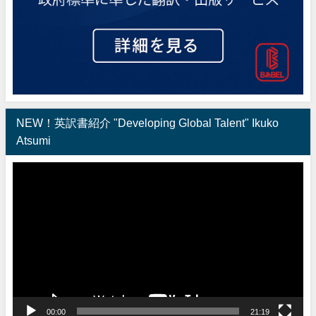
NEW！英訳書紹介 "Developing Global Talent" Ikuko
Atsumi
動
画
プ
レ
ー
ヤ
ー
00:00
21:19