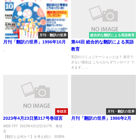
月刊・翻訳の世界
総合的な翻訳による英語教育
月刊「翻訳の世界」1996年10月
第44回 総合的な翻訳による英語
教育
...
英語のコミュニケーションとは？ 表示で
きない場合は こちらからダウンロード で
きます。...
巻頭言
月刊・翻訳の世界
2023年4月23日第317号巻頭言
月刊「翻訳の世界」1986年2月
WEB TPT 2023年4月22日317号 巻頭
...
言
【翻訳とは何か？】を考え続け、50周年