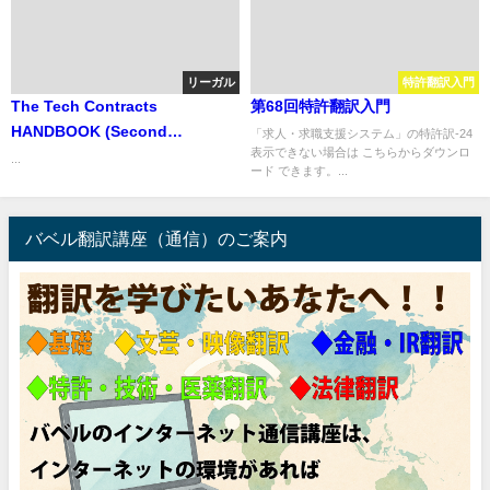
リーガル
特許翻訳入門
The Tech Contracts
第68回特許翻訳入門
HANDBOOK (Second
「求人・求職支援システム」の特許訳-24
表示できない場合は こちらからダウンロ
Edition) 法律家やビジネスパー
...
ード できます。...
ソンのためのIT契約書作成・交渉
の手引き
バベル翻訳講座（通信）のご案内