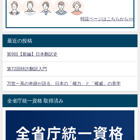
特設ページはこちらから>>
最近の投稿
第9回【新編】日本翻訳史
第72回特許翻訳入門
万世一系の奇跡が語る、日本の「權力」と「權威」の美学
全省庁統一資格 取得済み