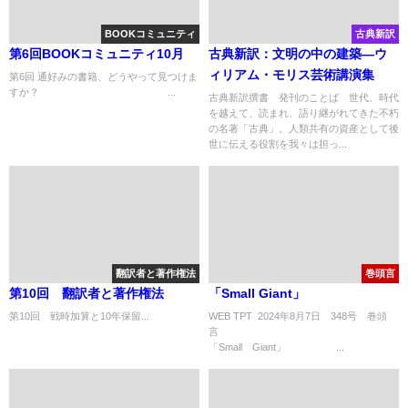
BOOKコミュニティ
古典新訳
第6回BOOKコミュニティ10月
古典新訳：文明の中の建築―ウ
ィリアム・モリス芸術講演集
第6回 通好みの書籍、どうやって見つけま
すか？ ...
古典新訳撰書 発刊のことば 世代、時代
を越えて、読まれ、語り継がれてきた不朽
の名著「古典」。人類共有の資産として後
世に伝える役割を我々は担っ...
翻訳者と著作権法
巻頭言
第10回 翻訳者と著作権法
「Small Giant」
第10回 戦時加算と10年保留...
WEB TPT 2024年8月7日 348号 巻頭
「Small Giant」 ...