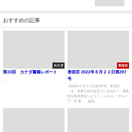
おすすめの記事
カナダ
巻頭言
第33回 カナダ書籍レポート
巻頭言 2022年６月２２日第297
号
...
2022年６月２２日第297号 巻頭言
「今、世界で何が起きているのか？ 感受
性を研ぎ澄ましよう！」 バベル ・グルー
プ 代 表 湯浅...