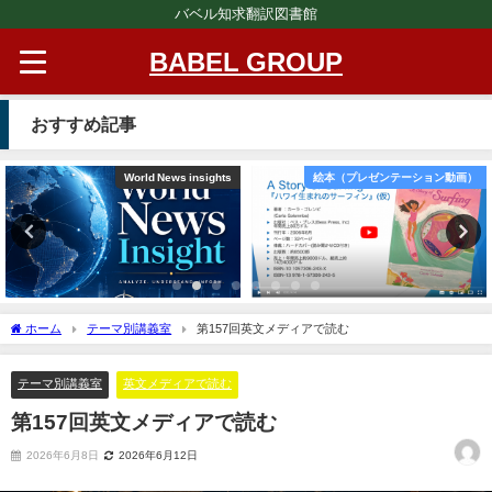
バベル知求翻訳図書館
BABEL GROUP
おすすめ記事
World News insights
絵本（プレゼンテーション動画）
ホーム
テーマ別講義室
第157回英文メディアで読む
テーマ別講義室
英文メディアで読む
第157回英文メディアで読む
2026年6月8日
2026年6月12日