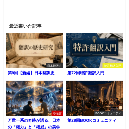
最近書いた記事
日本翻訳史
特許翻訳入門
第9回【新編】日本翻訳史
第72回特許翻訳入門
巻頭言
BOOKコミュニティ
万世一系の奇跡が語る、日本
第28回BOOKコミュニティ
の「權力」と「權威」の美学