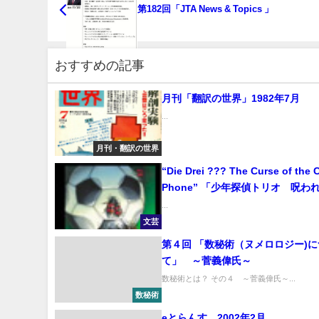
第182回「JTA News & Topics 」
おすすめの記事
月刊「翻訳の世界」1982年7月
...
月刊・翻訳の世界
“Die Drei ??? The Curse of the C
Phone” 「少年探偵トリオ 呪わ
電話」
...
文芸
第４回 「数秘術（ヌメロロジー)
て」 ～菅義偉氏～
数秘術とは？ その４ ～菅義偉氏～...
数秘術
eとらんす 2002年2月