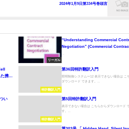
2024年1月9日第334号巻頭言
“Understanding Commercial Contr
Negotiation” (Commercial Contrac
Managers Series） 「ビジネス契
...
理解」 (マネージャーのためのビジ
リーガル
約シリーズ)
ell
第36回特許翻訳入門
れた携帯
照明制御システムー12 表示できない場合は こ
ダウンロード できます。...
特許翻訳入門
につい
第5回特許翻訳入門
表示できない場合は こちらからダウンロード 
す。...
特許翻訳入門
第303号 「 Hidden Hand, Silent In