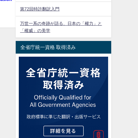
第72回特許翻訳入門
万世一系の奇跡が語る、日本の「權力」と
「權威」の美学
全省庁統一資格 取得済み