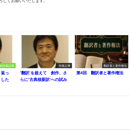
よろしくお願いいたします。
始特集記事
特集記事
翻訳者と著作権法
り返っ
’翻訳’を超えて 創作、さ
第4回 翻訳者と著作権法
うした
らに’古典核新訳‘への試み