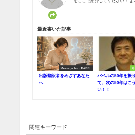
をここで紹介してください！ 
最近書いた記事
Message from BABEL
年
出版翻訳者をめざすあなた
バベルの50年を振
へ
て、次の50年はこ
い！！
関連キーワード