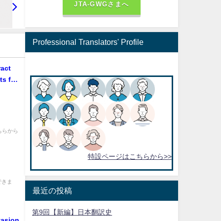
JTA-GWGさまへ
Professional Translators' Profile
act
ts for
約交渉の
ネス契
ちらから
特設ページはこちらから>>
できま
最近の投稿
第9回【新編】日本翻訳史
vasion