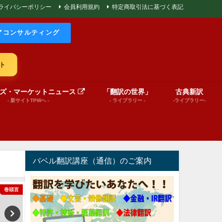
ライバシーポリシー
会員利用規約
特定商取引法に基づく表記
アコンサルティング
ト
ズ・マーケットニュース
「翻訳の世界」
古典新訳
- 新サイトTPWへ -
- ライブラリー -
-ライブラリー-
バベル翻訳講座（通信）のご案内
巻頭言
文芸（プレゼンテーション動画）
文芸（プレゼンテーショ