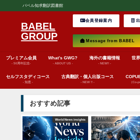
バベル知求翻訳図書館
会員登録案内
出
BABEL
GROUP
Message from BABEL
プレミアム会員
What's GWG?
海外の書籍情報
世
- 50周年記念-
- ABOUT US -
- NEW!! -
セルフスタディコース
古典翻訳・個人出版コース
COP
- 知恵 -
- NEW !! -
（Co-
おすすめ記事
ション動画）
World News insights