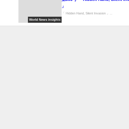
」
「 Hidden Hand, Silent Invasion 」...
World News insights