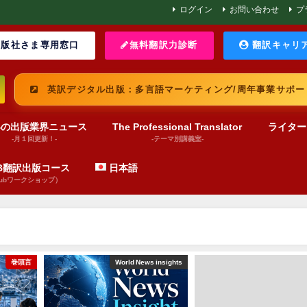
ログイン
お問い合わせ
プ
版社さま専用窓口
無料翻訳力診断
翻訳キャリ
英訳デジタル出版：多言語マーケティング/周年事業サポー
界の出版業界ニュース
The Professional Translator
ライター
-月１回更新！-
-テーマ別講義室-
UB翻訳出版コース
日本語
pubワークショップ）
巻頭言
World News insights