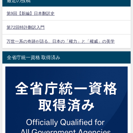
最近の投稿
第9回【新編】日本翻訳史
第72回特許翻訳入門
万世一系の奇跡が語る、日本の「權力」と「權威」の美学
全省庁統一資格 取得済み