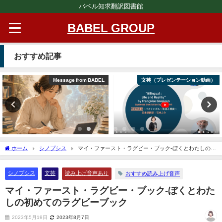
バベル知求翻訳図書館
BABEL GROUP
おすすめ記事
Message from BABEL
文芸（プレゼンテーション動画）
ホーム
シノプシス
マイ・ファースト・ラグビー・ブック‐ぼくとわたしの初
めてのラグビーブック
シノプシス
文芸
読み上げ音声あり
おすすめ読み上げ音声
マイ・ファースト・ラグビー・ブック‐ぼくとわた
しの初めてのラグビーブック
2023年5月19日
2023年8月7日