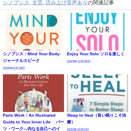
シノプシス
,
文芸
,
読み上げ音声あり
の関連記事
シノプシス：Mind Your Body:
Enjoy Your Solo ソロを楽しく
ジャーナルスピーク
2023年12月25日
2025年5月19日
Parts Work：An Illustrated
Sleep to Heal（良い眠りこそ治
Guide to Your Inner Life パー
療）
ツ・ワーク―内なる自己へのイ
2023年10月2日