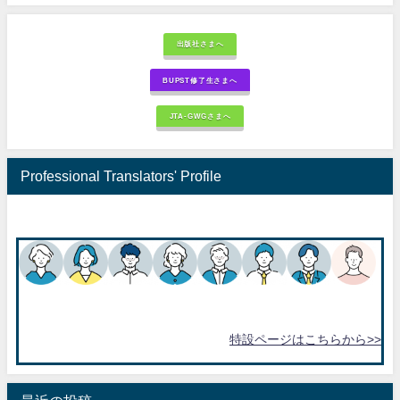
出版社さまへ
BUPST修了生さまへ
JTA-GWGさまへ
Professional Translators' Profile
特設ページはこちらから>>