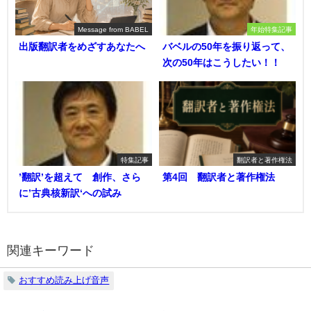
Message from BABEL
年始特集記事
出版翻訳者をめざすあなたへ
バベルの50年を振り返って、
次の50年はこうしたい！！
特集記事
翻訳者と著作権法
’翻訳’を超えて 創作、さら
第4回 翻訳者と著作権法
に’古典核新訳‘への試み
関連キーワード
おすすめ読み上げ音声