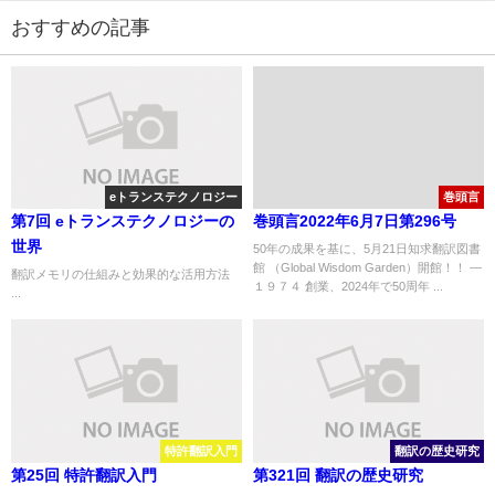
おすすめの記事
eトランステクノロジー
巻頭言
第7回 eトランステクノロジーの
巻頭言2022年6月7日第296号
世界
50年の成果を基に、5月21日知求翻訳図書
館 （Global Wisdom Garden）開館！！ ―
翻訳メモリの仕組みと効果的な活用方法
１９７４ 創業、2024年で50周年 ...
...
特許翻訳入門
翻訳の歴史研究
第25回 特許翻訳入門
第321回 翻訳の歴史研究