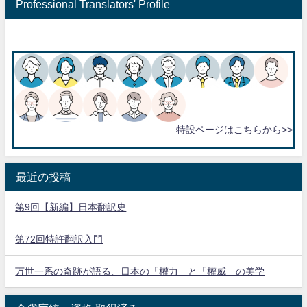
Professional Translators' Profile
特設ページはこちらから>>
最近の投稿
第9回【新編】日本翻訳史
第72回特許翻訳入門
万世一系の奇跡が語る、日本の「權力」と「權威」の美学