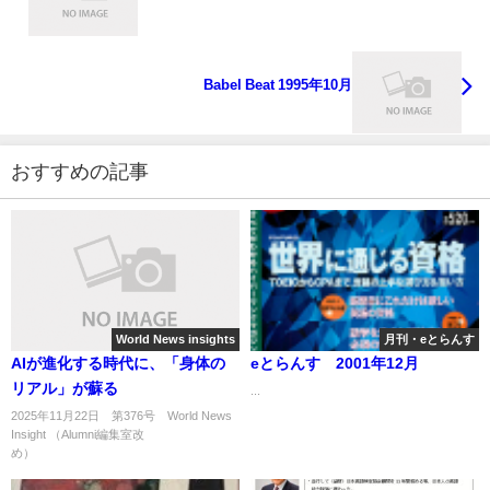
Babel Beat 1995年10月
おすすめの記事
World News insights
月刊・eとらんす
AIが進化する時代に、「身体の
eとらんす 2001年12月
リアル」が蘇る
...
2025年11月22日 第376号 World News
Insight （Alumni編集室改
め） ...