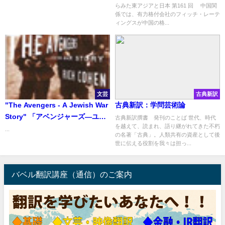
らみた東アジアと日本 第161 回 中国関
係では、有力格付会社のフィッチ・レーテ
ィングスが中国の格...
文芸
古典新訳
"The Avengers - A Jewish War
古典新訳：学問芸術論
Story" 「アベンジャーズ―ユダ
古典新訳撰書 発刊のことば 世代、時代
を越えて、読まれ、語り継がれてきた不朽
ヤ人の戦い」
...
の名著「古典」。人類共有の資産として後
世に伝える役割を我々は担っ...
バベル翻訳講座（通信）のご案内