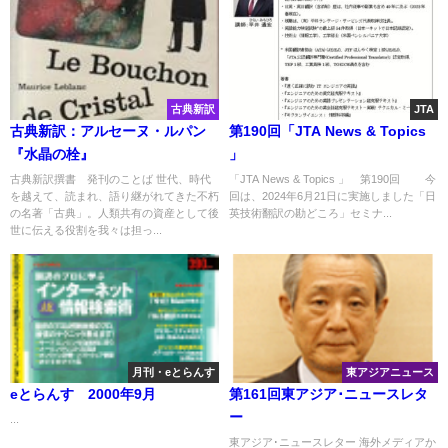
古典新訳
JTA
古典新訳：アルセーヌ・ルパン
第190回「JTA News & Topics
『水晶の栓』
」
古典新訳撰書 発刊のことば 世代、時代
「JTA News & Topics 」 第190回 今
を越えて、読まれ、語り継がれてきた不朽
回は、2024年6月21日に実施しました「日
の名著「古典」。人類共有の資産として後
英技術翻訳の勘どころ」セミナ...
世に伝える役割を我々は担っ...
月刊・eとらんす
東アジアニュース
eとらんす 2000年9月
第161回東アジア･ニュースレタ
ー
...
東アジア･ニュースレター 海外メディアか