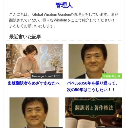
管理人
こんにちは。 Global Wisdom Gardenの管理人をしています。まだ
翻訳されていない、様々なWisdomをここで紹介してください！
よろしくお願いいたします。
最近書いた記事
Message from BABEL
年始特集記事
出版翻訳者をめざすあなたへ
バベルの50年を振り返って、
次の50年はこうしたい！！