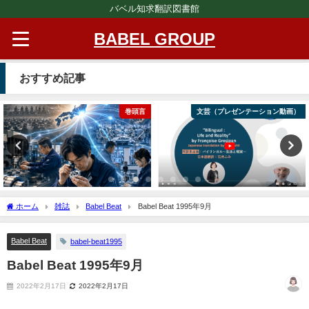
バベル知求翻訳図書館
BABEL GROUP
おすすめ記事
巻頭言
文芸（プレゼンテーション動画）
ホーム
雑誌
Babel Beat
Babel Beat 1995年9月
Babel Beat
babel-beat1995
Babel Beat 1995年9月
2022年2月17日
2022年2月17日