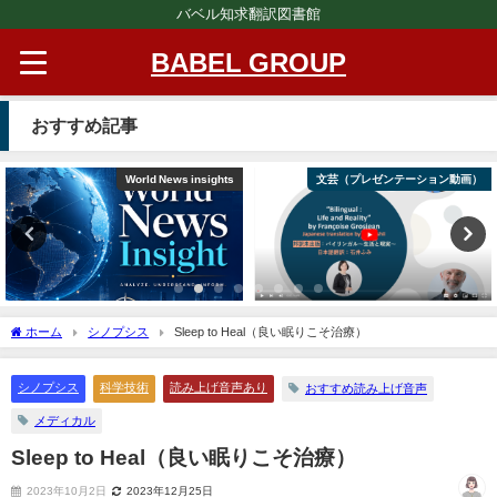
バベル知求翻訳図書館
BABEL GROUP
おすすめ記事
World News insights
文芸（プレゼンテーション動画）
ホーム
シノプシス
Sleep to Heal（良い眠りこそ治療）
シノプシス
科学技術
読み上げ音声あり
おすすめ読み上げ音声
メディカル
Sleep to Heal（良い眠りこそ治療）
2023年10月2日
2023年12月25日