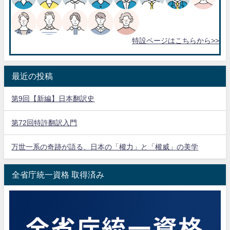
特設ページはこちらから>>
最近の投稿
第9回【新編】日本翻訳史
第72回特許翻訳入門
万世一系の奇跡が語る、日本の「權力」と「權威」の美学
全省庁統一資格 取得済み