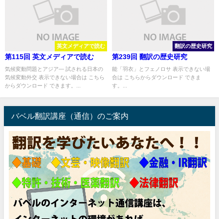
英文メディアで読む
翻訳の歴史研究
第115回 英文メディアで読む
第239回 翻訳の歴史研究
気候変動問題とアジア― 試される日本の
能「羽衣」とフェノロサ 表示できない場
気候変動外交 表示できない場合は こちら
合は こちらからダウンロード できま
からダウンロード できます。...
す。...
バベル翻訳講座（通信）のご案内