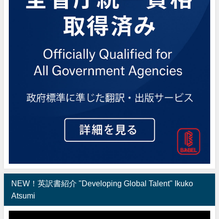
NEW！英訳書紹介 "Developing Global Talent" Ikuko
Atsumi
動