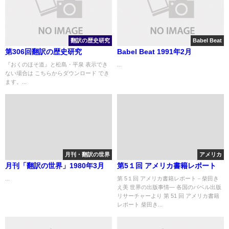
翻訳の歴史研究
Babel Beat
第306回翻訳の歴史研究
Babel Beat 1991年2月
『おくのほそ道』と松島・平泉 表示でき
...
ない場合は こちらからダウンロード でき
ます。...
月刊・翻訳の世界
アメリカ
月刊「翻訳の世界」1980年3月
第5１回 アメリカ書籍レポート
...
第 5１回 アメリカ書籍レポート－柴田き
え美 世界の出版事情― 各国のバベル出版
リサーチャーより 第 51 回 アメリカ書籍
レポート 柴田き...