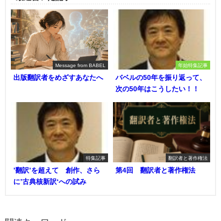
Message from BABEL
年始特集記事
出版翻訳者をめざすあなたへ
バベルの50年を振り返って、
次の50年はこうしたい！！
特集記事
翻訳者と著作権法
’翻訳’を超えて 創作、さら
第4回 翻訳者と著作権法
に’古典核新訳‘への試み