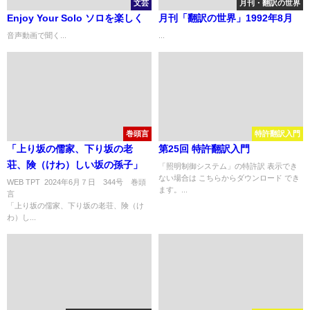
文芸
月刊・翻訳の世界
Enjoy Your Solo ソロを楽しく
月刊「翻訳の世界」1992年8月
音声動画で聞く...
...
巻頭言
特許翻訳入門
「上り坂の儒家、下り坂の老
第25回 特許翻訳入門
荘、険（けわ）しい坂の孫子」
「照明制御システム」の特許訳 表示でき
ない場合は こちらからダウンロード でき
WEB TPT 2024年6月７日 344号 巻頭
ます。...
言
「上り坂の儒家、下り坂の老荘、険（け
わ）し...