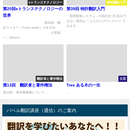
eトランステクノロジー
特許翻訳入門
第20回eトランステクノロジーの
第39回 特許翻訳入門
世界
「照明制御システム」の特許訳-15 表示で
きない場合は こちらからダウンロード で
第20回 翻
きます。...
訳ライター（Trans-writer）のすすめ
小室誠
一：Directo...
翻訳者と著作権法
文芸
第13回 翻訳者と著作権法
Tree ある木の一生
第13回 著作隣接権について...
...
バベル翻訳講座（通信）のご案内