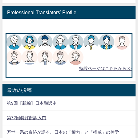
Professional Translators' Profile
特設ページはこちらから>>
最近の投稿
第9回【新編】日本翻訳史
第72回特許翻訳入門
万世一系の奇跡が語る、日本の「權力」と「權威」の美学