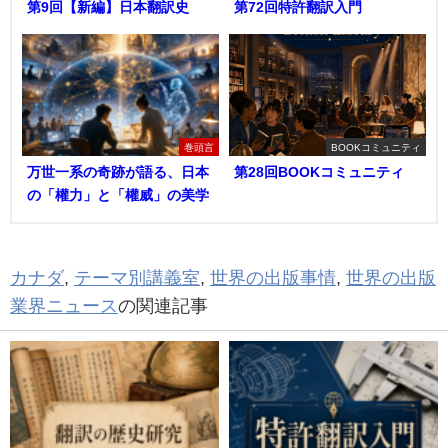
第9回【新編】日本翻訳史
第72回特許翻訳入門
巻頭言
BOOKコミュニティ
万世一系の奇跡が語る、日本
第28回BOOKコミュニティ
の「權力」と「權威」の美学
カナダ
,
テーマ別講義室
,
世界の出版事情
,
世界の出版
業界ニュース
の関連記事