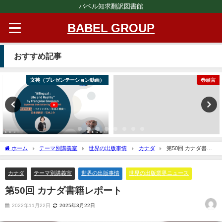
バベル知求翻訳図書館
BABEL GROUP
おすすめ記事
文芸（プレゼンテーション動画）
巻頭言
ホーム
テーマ別講義室
世界の出版事情
カナダ
第50回 カナダ書籍
レポート
カナダ
テーマ別講義室
世界の出版事情
世界の出版業界ニュース
第50回 カナダ書籍レポート
2022年11月22日
2025年3月22日