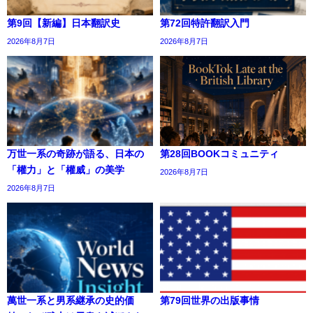
第9回【新編】日本翻訳史
第72回特許翻訳入門
2026年8月7日
2026年8月7日
万世一系の奇跡が語る、日本の
第28回BOOKコミュニティ
「權力」と「權威」の美学
2026年8月7日
2026年8月7日
萬世一系と男系継承の史的価
第79回世界の出版事情