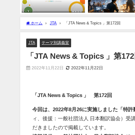
ホーム
JTA
「JTA News & Topics 」第172回
JTA
テーマ別講義室
「JTA News & Topics 」第17
2022年11月22日
2022年11月22日
「
JTA News & Topics
」 第
172
回
今回は、
2022
年
8
月
26
に実施しました「特許
ィ、後援：一般社団法人 日本翻訳協会）受
だきましたので掲載しています。