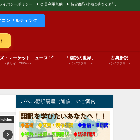
ライバシーポリシー
会員利用規約
特定商取引法に基づく表記
アコンサルティング
ト
ズ・マーケットニュース
「翻訳の世界」
古典新訳
- 新サイトTPWへ -
- ライブラリー -
-ライブラリー-
バベル翻訳講座（通信）のご案内
insights
文芸（プレゼンテーション動画）
World News in