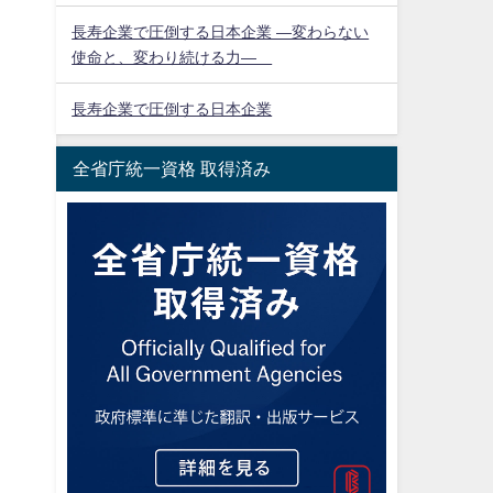
長寿企業で圧倒する日本企業 ―変わらない
使命と、変わり続ける力―
長寿企業で圧倒する日本企業
全省庁統一資格 取得済み