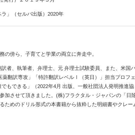
ラ」（セルバ出版）2020年
務の傍ら、子育てと学業の両立に奔走中。
翻訳者、執筆者、弁理士、元 弁理士試験委員、また、米国
医薬翻訳専攻」「特許翻訳レベルⅠ（英日）」担当プロフ
誰でもできる」（
2022
年
4
月 出版、一般社団法人発明推進協
参加させて頂きました。
(
株
)
フラクタル・ジャパンの「日
るためのドリル形式の本書籍から抜粋した明細書やクレー