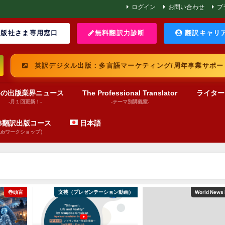
ログイン
お問い合わせ
プ
版社さま専用窓口
無料翻訳力診断
翻訳キャリ
英訳デジタル出版：多言語マーケティング/周年事業サポー
界の出版業界ニュース
The Professional Translator
ライター
-月１回更新！-
-テーマ別講義室-
UB翻訳出版コース
日本語
pubワークショップ）
巻頭言
文芸（プレゼンテーション動画）
World News 