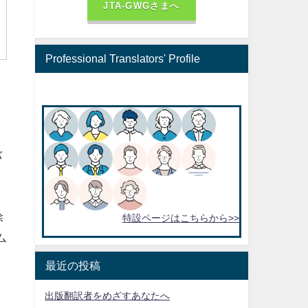
JTA-GWGさまへ
Professional Translators' Profile
バ
ェ
除
特設ページはこちらから>>
ム
最近の投稿
出版翻訳者をめざすあなたへ