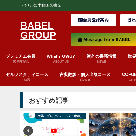
バベル知求翻訳図書館
会員登録案内
出
BABEL
GROUP
Message from BABEL
プレミアム会員
What's GWG?
海外の書籍情報
世
- 50周年記念-
- ABOUT US -
- NEW!! -
セルフスタディコース
古典翻訳・個人出版コース
COP
- 知恵 -
- NEW !! -
（Co-
おすすめ記事
巻頭言
文芸（プレゼンテーション動画）