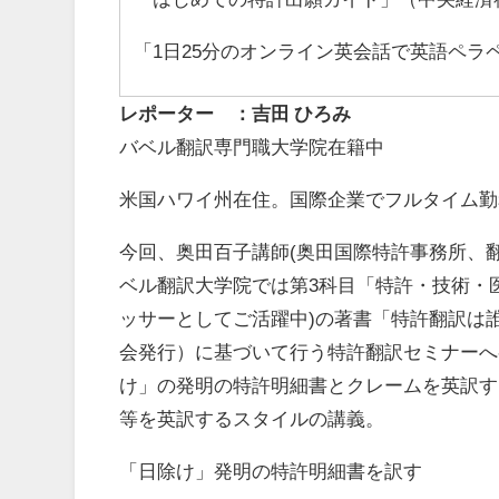
「1日25分のオンライン英会話で英語ペラペ
レポーター ：
吉田
ひろみ
バベル翻訳専門職大学院在籍中
米国ハワイ州在住。国際企業でフルタイム勤
今回、奥田百子講師
(
奥田国際特許事務所、
ベル翻訳大学院では第
3
科目「特許・技術・
ッサーとしてご活躍中
)
の著書「特許翻訳は
会発行）に基づいて行う特許翻訳セミナーへ
け」の発明の特許明細書とクレームを英訳す
等を英訳するスタイルの講義。
「日除け」発明の特許明細書を訳す