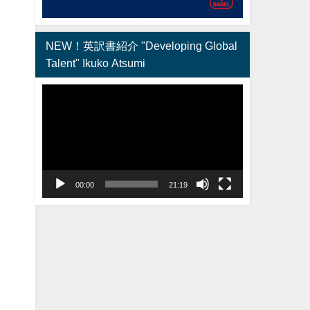
NEW！英訳書紹介 "Developing Global
Talent" Ikuko Atsumi
動
画
プ
レ
ー
ヤ
00:00
21:19
ー