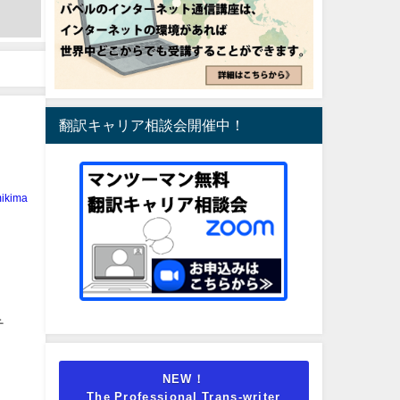
翻訳キャリア相談会開催中！
ikima
テ
NEW！
The Professional Trans-writer