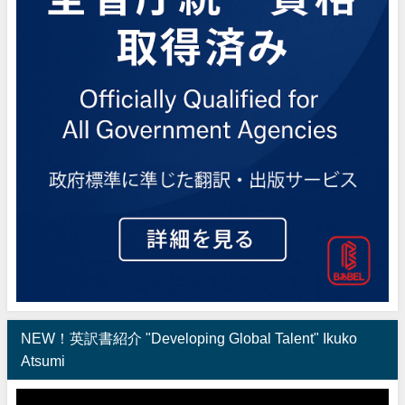
NEW！英訳書紹介 "Developing Global Talent" Ikuko
Atsumi
動