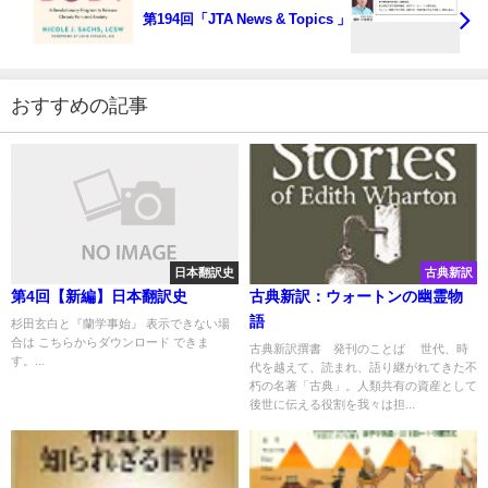
第194回「JTA News & Topics 」
おすすめの記事
日本翻訳史
古典新訳
第4回【新編】日本翻訳史
古典新訳：ウォートンの幽霊物
語
杉田玄白と『蘭学事始』 表示できない場
合は こちらからダウンロード できま
古典新訳撰書 発刊のことば 世代、時
す。...
代を越えて、読まれ、語り継がれてきた不
朽の名著「古典」。人類共有の資産として
後世に伝える役割を我々は担...