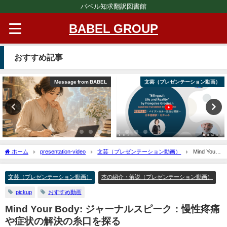
バベル知求翻訳図書館
BABEL GROUP
おすすめ記事
Message from BABEL
文芸（プレゼンテーション動画）
ホーム
presentation-video
文芸（プレゼンテーション動画）
Mind Your
Body: ジャーナルスピーク：慢性疼痛や症状の解決の糸口を探る
文芸（プレゼンテーション動画）
本の紹介・解説（プレゼンテーション動画）
pickup
おすすめ動画
Mind Your Body: ジャーナルスピーク：慢性疼痛
や症状の解決の糸口を探る