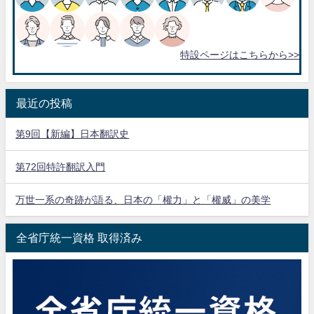
特設ページはこちらから>>
最近の投稿
第9回【新編】日本翻訳史
第72回特許翻訳入門
万世一系の奇跡が語る、日本の「權力」と「權威」の美学
全省庁統一資格 取得済み