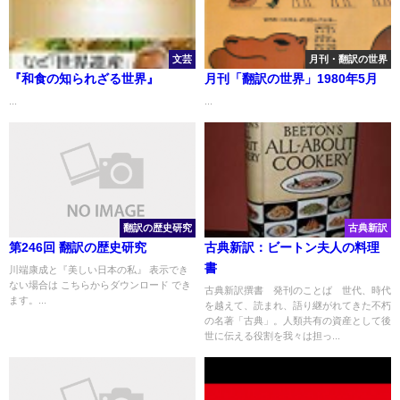
文芸
月刊・翻訳の世界
『和食の知られざる世界』
月刊「翻訳の世界」1980年5月
...
...
翻訳の歴史研究
古典新訳
第246回 翻訳の歴史研究
古典新訳：ビートン夫人の料理
書
川端康成と『美しい日本の私』 表示でき
ない場合は こちらからダウンロード でき
古典新訳撰書 発刊のことば 世代、時代
ます。...
を越えて、読まれ、語り継がれてきた不朽
の名著「古典」。人類共有の資産として後
世に伝える役割を我々は担っ...