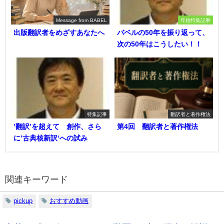
Message from BABEL
年始特集記事
出版翻訳者をめざすあなたへ
バベルの50年を振り返って、
次の50年はこうしたい！！
特集記事
翻訳者と著作権法
’翻訳’を超えて 創作、さら
第4回 翻訳者と著作権法
に’古典核新訳‘への試み
関連キーワード
pickup
おすすめ動画