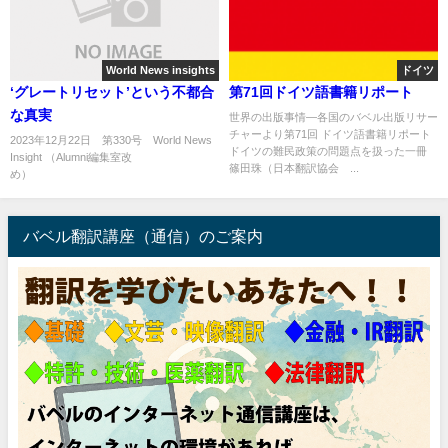
World News insights
ドイツ
‘グレートリセット’という不都合
第71回ドイツ語書籍リポート
な真実
世界の出版事情―各国のバベル出版リサー
チャーより第71回 ドイツ語書籍リポート
2023年12月22日 第330号 World News
ドイツの難民政策の問題点を扱った一冊
Insight （Alumni編集室改
篠田珠（日本翻訳協会 ...
め） ...
バベル翻訳講座（通信）のご案内