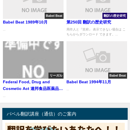
Babel Beat
翻訳の歴史研究
Babel Beat 1989年10月
第250回 翻訳の歴史研究
...
周作人と『笑府』 表示できない場合は こ
ちらからダウンロード できます。...
リーガル
Babel Beat
Federal Food, Drug and
Babel Beat 1994年11月
Cosmetic Act 連邦食品医薬品化
...
粧品法
...
バベル翻訳講座（通信）のご案内