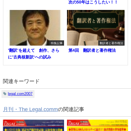
次の50年はこうしたい！！
特集記事
翻訳者と著作権法
’翻訳’を超えて 創作、さら
第4回 翻訳者と著作権法
に’古典核新訳‘への試み
関連キーワード
legal.com2007
月刊・The Legal.comm
の関連記事