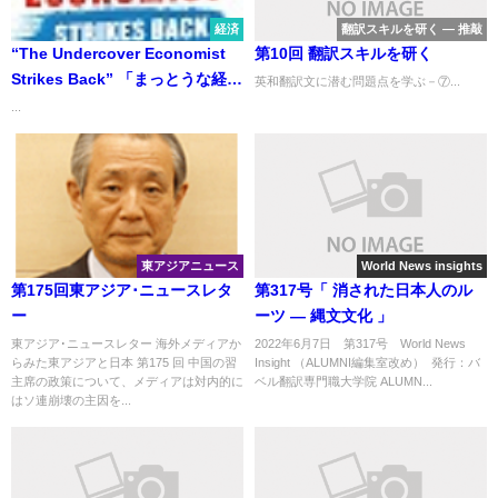
経済
翻訳スキルを研く ― 推敲
“The Undercover Economist
第10回 翻訳スキルを研く
Strikes Back” 「まっとうな経済
英和翻訳文に潜む問題点を学ぶ－⑦...
学 逆襲」
...
東アジアニュース
World News insights
第175回東アジア･ニュースレタ
第317号「 消された日本人のル
ー
ーツ ― 縄文文化 」
東アジア･ニュースレター 海外メディアか
2022年6月7日 第317号 World News
らみた東アジアと日本 第175 回 中国の習
Insight （ALUMNI編集室改め） 発行：バ
主席の政策について、メディアは対内的に
ベル翻訳専門職大学院 ALUMN...
はソ連崩壊の主因を...