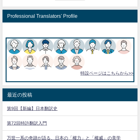
Professional Translators' Profile
特設ページはこちらから>>
最近の投稿
第9回【新編】日本翻訳史
第72回特許翻訳入門
万世一系の奇跡が語る、日本の「權力」と「權威」の美学