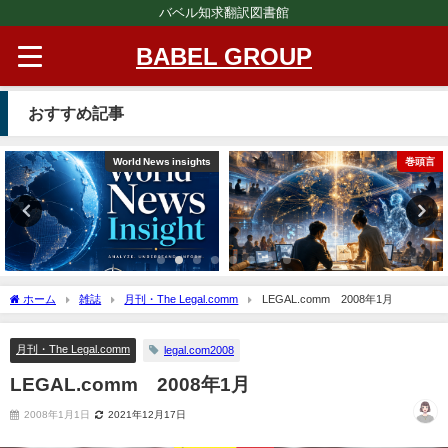
バベル知求翻訳図書館
BABEL GROUP
おすすめ記事
World News insights
巻頭言
ホーム
雑誌
月刊・The Legal.comm
LEGAL.comm 2008年1月
月刊・The Legal.comm
legal.com2008
LEGAL.comm 2008年1月
2008年1月1日
2021年12月17日