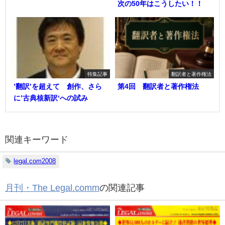
次の50年はこうしたい！！
特集記事
翻訳者と著作権法
’翻訳’を超えて 創作、さら
第4回 翻訳者と著作権法
に’古典核新訳‘への試み
関連キーワード
legal.com2008
月刊・The Legal.comm
の関連記事