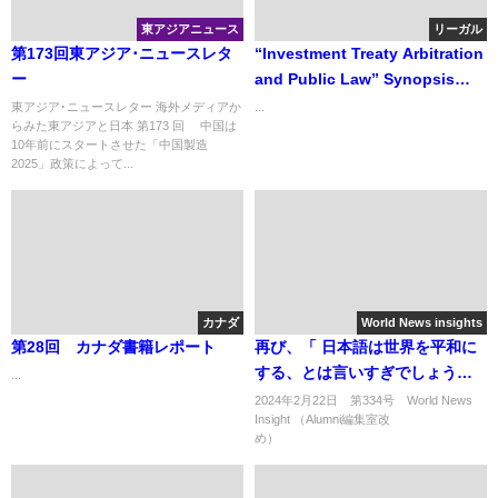
東アジアニュース
リーガル
第173回東アジア･ニュースレタ
“Investment Treaty Arbitration
ー
and Public Law” Synopsis
「投資協定仲裁と公法」
東アジア･ニュースレター 海外メディアか
...
らみた東アジアと日本 第173 回 中国は
10年前にスタートさせた「中国製造
2025」政策によって...
カナダ
World News insights
第28回 カナダ書籍レポート
再び、「 日本語は世界を平和に
する、とは言いすぎでしょうか
...
2024年2月22日 第334号 World News
Insight （Alumni編集室改
め） ..