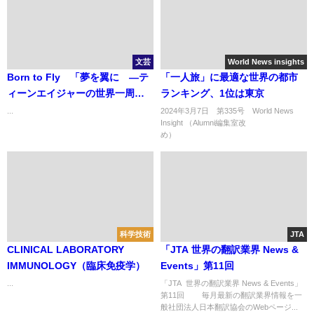
文芸
World News insights
Born to Fly 「夢を翼に ―テ
「一人旅」に最適な世界の都市
ィーンエイジャーの世界一周単
ランキング、1位は東京
独飛行―」
...
2024年3月7日 第335号 World News
Insight （Alumni編集室改
め） .
科学技術
JTA
CLINICAL LABORATORY
「JTA 世界の翻訳業界 News &
IMMUNOLOGY（臨床免疫学）
Events」第11回
...
「JTA 世界の翻訳業界 News & Events」
第11回 毎月最新の翻訳業界情報を一
般社団法人日本翻訳協会のWebページ...