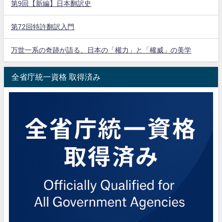
第9回【新編】日本翻訳史
第72回特許翻訳入門
万世一系の奇跡が語る、日本の「權力」と「權威」の美学
全省庁統一資格 取得済み