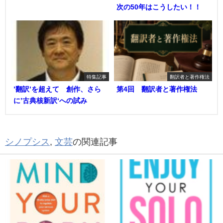
次の50年はこうしたい！！
特集記事
翻訳者と著作権法
’翻訳’を超えて 創作、さら
第4回 翻訳者と著作権法
に’古典核新訳‘への試み
シノプシス
,
文芸
の関連記事