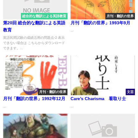
総合的な翻訳による英語教育
月刊・翻訳の世界
第20回 総合的な翻訳による英語
月刊「翻訳の世界」1993年9月
教育
...
英語民間試験の成績活用の問題点-2 表示
できない場合は こちらからダウンロード
できます。...
月刊・翻訳の世界
文芸
月刊「翻訳の世界」1992年12月
Care’s Charisma 看取り士
...
...