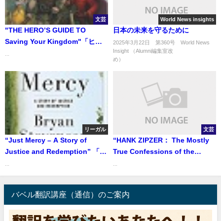
文芸
World News insights
"THE HERO’S GUIDE TO
日本の未来を守るために
Saving Your Kingdom"「ヒー
2025年3月22日 第360号 World News
Insight （Alumni編集室改
ローになるための指南書～王国
...
め） ..
を救う編(へん)～」
リーガル
文芸
“Just Mercy – A Story of
“HANK ZIPZER： The Mostly
Justice and Redemption” 「ジ
True Confessions of the
ャスト・マーシー 」
World’s Best Underachiever”
...
...
「ハンク・ジップザー 世界一
ダメな男の子によるほとんど本
バベル翻訳講座（通信）のご案内
当の話」