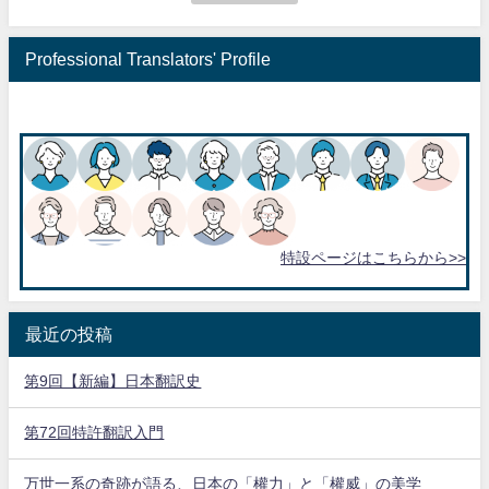
Professional Translators' Profile
特設ページはこちらから>>
最近の投稿
第9回【新編】日本翻訳史
第72回特許翻訳入門
万世一系の奇跡が語る、日本の「權力」と「權威」の美学