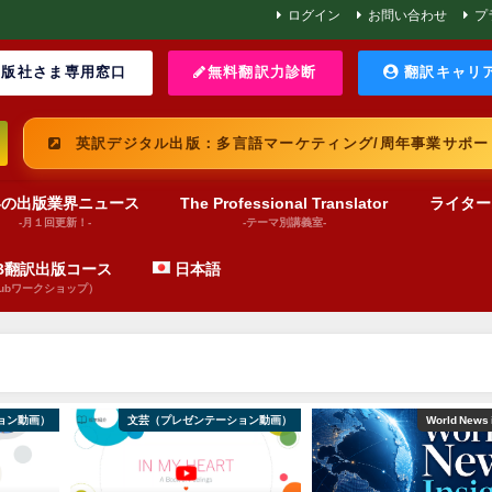
ログイン
お問い合わせ
プ
版社さま専用窓口
無料翻訳力診断
翻訳キャリ
英訳デジタル出版：多言語マーケティング/周年事業サポー
界の出版業界ニュース
The Professional Translator
ライター
-月１回更新！-
-テーマ別講義室-
UB翻訳出版コース
日本語
pubワークショップ）
ョン動画）
文芸（プレゼンテーション動画）
World News 