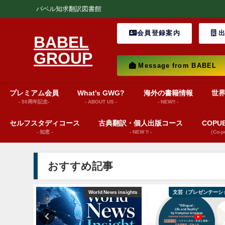
バベル知求翻訳図書館
会員登録案内
出
BABEL
GROUP
Message from BABEL
プレミアム会員
What's GWG?
海外の書籍情報
世
- 50周年記念-
- ABOUT US -
- NEW!! -
セルフスタディコース
古典翻訳・個人出版コース
COP
- 知恵 -
- NEW !! -
（Co-
おすすめ記事
巻頭言
World News insights
文芸（プレゼンテーシ