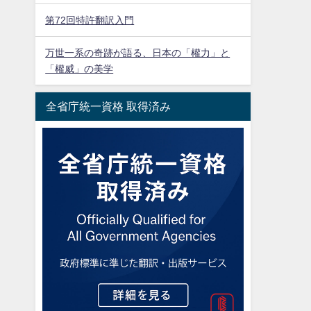
第72回特許翻訳入門
万世一系の奇跡が語る、日本の「權力」と
「權威」の美学
全省庁統一資格 取得済み