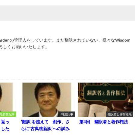
om Gardenの管理人をしています。まだ翻訳されていない、様々なWisdom
よろしくお願いいたします。
始特集記事
特集記事
翻訳者と著作権法
り返っ
’翻訳’を超えて 創作、さ
第4回 翻訳者と著作権法
うした
らに’古典核新訳‘への試み