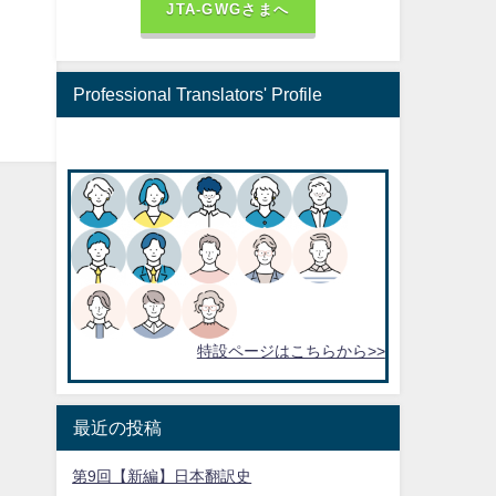
JTA-GWGさまへ
Professional Translators' Profile
特設ページはこちらから>>
最近の投稿
第9回【新編】日本翻訳史