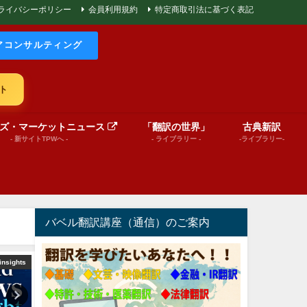
ライバシーポリシー
会員利用規約
特定商取引法に基づく表記
アコンサルティング
ト
ズ・マーケットニュース
「翻訳の世界」
古典新訳
- 新サイトTPWへ -
- ライブラリー -
-ライブラリー-
バベル翻訳講座（通信）のご案内
insights
Message from BABEL
絵本（プレゼンテーショ