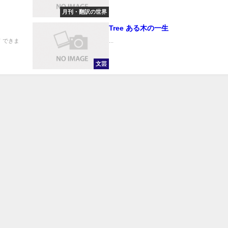
月刊・翻訳の世界
Tree ある木の一生
 できま
...
文芸