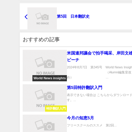
第5回 日本翻訳史
おすすめの記事
米国連邦議会で拍手喝采、岸田文雄
ピーチ
2024年8月7日 第345号 World News Insigh
（Alumni編集室改
め） ...
World News insights
第5回特許翻訳入門
表示できない場合は こちらからダウンロード
す。...
特許翻訳入門
今月の知恵5月
フリースクールのススメ 第2回...