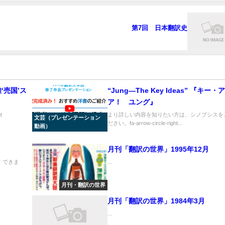
第7回 日本翻訳史
‘売国’ス
“Jung—The Key Ideas” 『キー・
ア！ ユング』
t
より詳しい内容を知りたい方は、シノプシスを
文芸（プレゼンテーション
ださい。fa-arrow-circle-right...
動画）
月刊「翻訳の世界」1995年12月
 できま
...
月刊・翻訳の世界
月刊「翻訳の世界」1984年3月
...