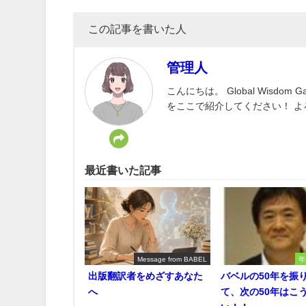
この記事を書いた人
管理人
こんにちは。 Global Wisd
をここで紹介してください！ 
最近書いた記事
Message from BABEL
年
出版翻訳者をめざすあなた
バベルの50年を振
へ
て、次の50年はこ