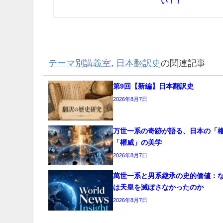
い！！
テーマ別講義室
,
日本翻訳史
の関連記事
第9回【新編】日本翻訳史
2026年8月7日
万世一系の奇跡が語る、日本の「
「權威」の美学
2026年8月7日
萬世一系と男系継承の史的価値：
は天皇を滅ぼさなかったのか
2026年8月7日