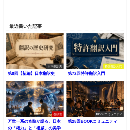
最近書いた記事
日本翻訳史
特許翻訳入門
第9回【新編】日本翻訳史
第72回特許翻訳入門
巻頭言
BOOKコミュニティ
万世一系の奇跡が語る、日本
第28回BOOKコミュニティ
の「權力」と「權威」の美学