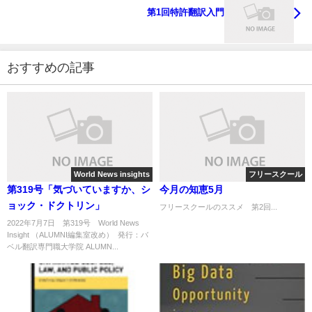
第1回特許翻訳入門
おすすめの記事
World News insights
フリースクール
第319号「気づいていますか、シ
今月の知恵5月
ョック・ドクトリン」
フリースクールのススメ 第2回...
2022年7月7日 第319号 World News
Insight （ALUMNI編集室改め） 発行：バ
ベル翻訳専門職大学院 ALUMN...