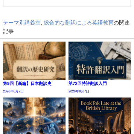
テーマ別講義室
,
総合的な翻訳による英語教育
の関連
記事
第9回【新編】日本翻訳史
第72回特許翻訳入門
2026年8月7日
2026年8月7日