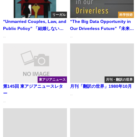
リーガル
科学技術
“Unmarried Couples, Law, and
“The Big Data Opportunity in
Public Policy” 「結婚しないカ
Our Driverless Future”『未来の
ップル 非婚の法律と公共政
自動運転が生み出すビッグデー
...
...
策」
タの商機』
東アジアニュース
月刊・翻訳の世界
第145回 東アジアニュースレタ
月刊「翻訳の世界」1980年10月
ー
...
...