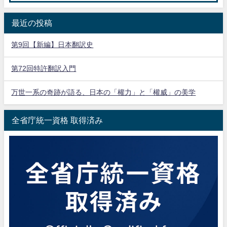
最近の投稿
第9回【新編】日本翻訳史
第72回特許翻訳入門
万世一系の奇跡が語る、日本の「權力」と「權威」の美学
全省庁統一資格 取得済み