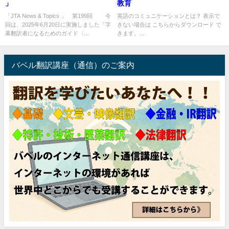
」
教育
「JTA News & Topics 」 第199回 今
英語のコミュニケーションとは？ 表示で
回は、2025年6月20日に実施しました「字
きない場合は こちらからダウンロード で
幕翻訳者になるためのガイド〈...
きます。...
バベル翻訳講座（通信）のご案内