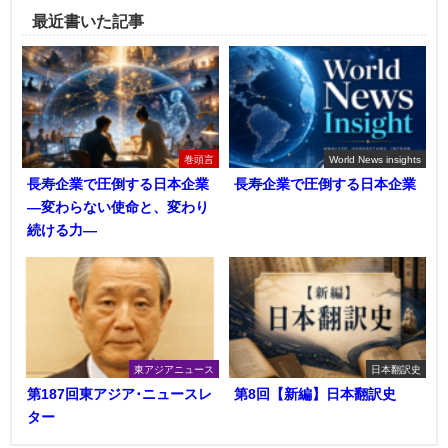
最近書いた記事
巻頭言
World News insights
長寿企業で圧倒する日本企業
長寿企業で圧倒する日本企業
―変わらない使命と、変わり
続ける力―
東アジアニュース
日本翻訳史
第187回東アジア･ニュースレ
第8回【新編】日本翻訳史
ター