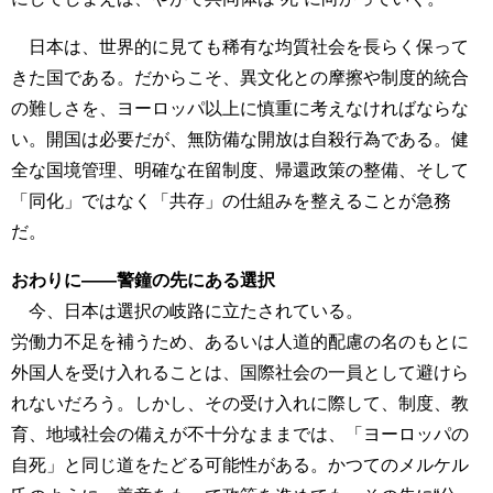
日本は、世界的に見ても稀有な均質社会を長らく保って
きた国である。だからこそ、異文化との摩擦や制度的統合
の難しさを、ヨーロッパ以上に慎重に考えなければならな
い。開国は必要だが、無防備な開放は自殺行為である。健
全な国境管理、明確な在留制度、帰還政策の整備、そして
「同化」ではなく「共存」の仕組みを整えることが急務
だ。
おわりに――警鐘の先にある選択
今、日本は選択の岐路に立たされている。
労働力不足を補うため、あるいは人道的配慮の名のもとに
外国人を受け入れることは、国際社会の一員として避けら
れないだろう。しかし、その受け入れに際して、制度、教
育、地域社会の備えが不十分なままでは、「ヨーロッパの
自死」と同じ道をたどる可能性がある。かつてのメルケル