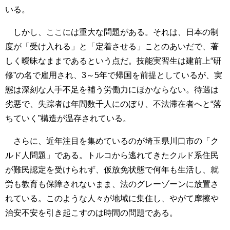
いる。
しかし、ここには重大な問題がある。それは、日本の制
度が「受け入れる」と「定着させる」ことのあいだで、著
しく曖昧なままであるという点だ。技能実習生は建前上“研
修”の名で雇用され、3～5年で帰国を前提としているが、実
態は深刻な人手不足を補う労働力にほかならない。待遇は
劣悪で、失踪者は年間数千人にのぼり、不法滞在者へと“落
ちていく”構造が温存されている。
さらに、近年注目を集めているのが埼玉県川口市の「ク
ルド人問題」である。トルコから逃れてきたクルド系住民
が難民認定を受けられず、仮放免状態で何年も生活し、就
労も教育も保障されないまま、法のグレーゾーンに放置さ
れている。このような人々が地域に集住し、やがて摩擦や
治安不安を引き起こすのは時間の問題である。