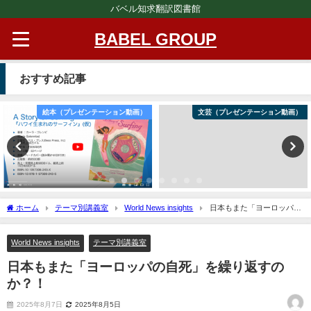
バベル知求翻訳図書館
BABEL GROUP
おすすめ記事
絵本（プレゼンテーション動画）
文芸（プレゼンテーション動画）
ホーム
テーマ別講義室
World News insights
日本もまた「ヨーロッパの
自死」を繰り返すのか？！
World News insights
テーマ別講義室
日本もまた「ヨーロッパの自死」を繰り返すの
か？！
2025年8月7日
2025年8月5日