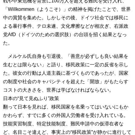
戦や中東危機を背景に100万人を超える難民を受け入れ、
「Willkommen（ようこそ）」の精神を掲げたことで、世界
中の賞賛を集めた。しかしその後、ドイツ社会では移民に
よる暴行事件、テロ未遂、文化摩擦などが相次ぎ、右派政
党AfD（ドイツのための選択肢）の台頭を招く結果となっ
た。
メルケル氏自身も引退後、「善意が必ずしも良い結果を
生むとは限らない」と語り、移民政策に一定の反省を示し
た。彼女の行動は人道主義に基づくものであったが、国家
の制度や社会のキャパシティを超えた「開放」がもたらす
コストの大きさを、世界は学ばなければならない。
日本の“見て見ぬふり”政策
翻って日本を見れば、移民国家を名乗ってはいないにもか
かわらず、すでに多くの外国人労働者を受け入れている。
技能実習制度、特定技能制度、難民申請中の仮滞在者な
ど、名目こそ違えど、事実上の“移民政策”が静かに進行して