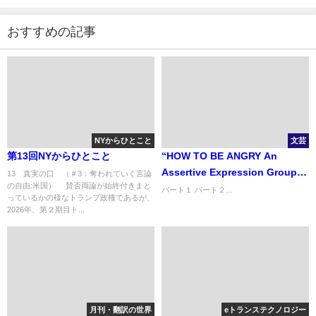
おすすめの記事
NYからひとこと
文芸
第13回NYからひとこと
“HOW TO BE ANGRY An
Assertive Expression Group
13 真実の口 （＃3：奪われていく言論
の自由:米国） 賛否両論が始終付きまと
Guide for Kids and Teens ”
パート１ パート２...
っているかの様なトランプ政権であるが、
『ハウ・ツー・アングリー～子
2026年、第２期目ト...
どもたちや若者たちが上手に怒
りを表現するために」
月刊・翻訳の世界
eトランステクノロジー