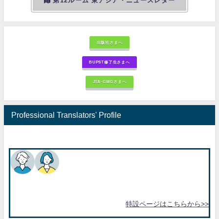
第12ルーム 東アジア・ニュースレター
出版社さまへ
BUPST修了生さまへ
JTA-GWGさまへ
Professional Translators' Profile
特設ページはこちらから>>