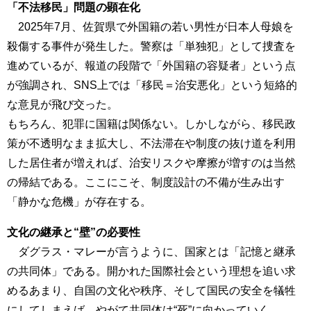
「不法移民」問題の顕在化
2025年7月、佐賀県で外国籍の若い男性が日本人母娘を
殺傷する事件が発生した。警察は「単独犯」として捜査を
進めているが、報道の段階で「外国籍の容疑者」という点
が強調され、SNS上では「移民＝治安悪化」という短絡的
な意見が飛び交った。
もちろん、犯罪に国籍は関係ない。しかしながら、移民政
策が不透明なまま拡大し、不法滞在や制度の抜け道を利用
した居住者が増えれば、治安リスクや摩擦が増すのは当然
の帰結である。ここにこそ、制度設計の不備が生み出す
「静かな危機」が存在する。
文化の継承と“壁”の必要性
ダグラス・マレーが言うように、国家とは「記憶と継承
の共同体」である。開かれた国際社会という理想を追い求
めるあまり、自国の文化や秩序、そして国民の安全を犠牲
にしてしまえば、やがて共同体は“死”に向かっていく。