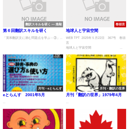
翻訳スキルを研く ― 推敲
巻頭言
第６回翻訳スキルを研く
地球人と宇宙空間
「英和翻訳文に潜む問題点を学ぶ－③」...
WEB TPT 2025年５月22日 367号 巻頭
地球人と宇宙空間 ...
月刊・eとらんす
月刊・翻訳の世界
eとらんす 2001年5月
月刊「翻訳の世界」1979年4月
...
...