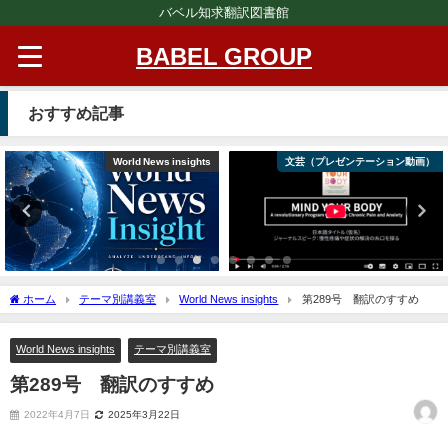
バベル知求翻訳図書館
BABEL GROUP
おすすめ記事
World News insights
文芸（プレゼンテーション動画）
ホーム
テーマ別講義室
World News insights
第289号 翻訳のすすめ
World News insights
テーマ別講義室
第289号 翻訳のすすめ
2022年4月7日
2025年3月22日