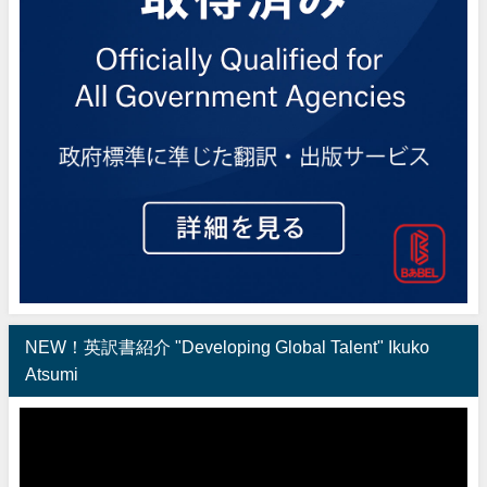
NEW！英訳書紹介 "Developing Global Talent" Ikuko
Atsumi
動
画
プ