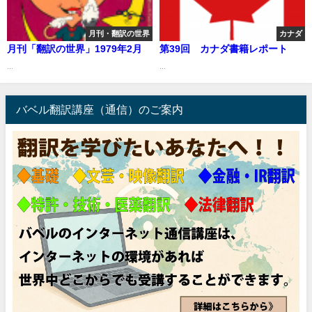
月刊・翻訳の世界
カナダ
月刊「翻訳の世界」1979年2月
第39回 カナダ書籍レポート
...
...
バベル翻訳講座（通信）のご案内