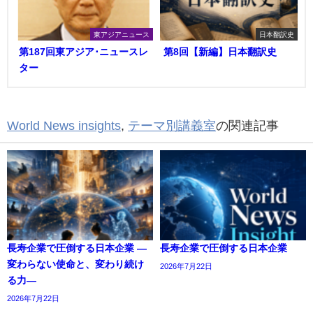
東アジアニュース
日本翻訳史
第187回東アジア･ニュースレ
第8回【新編】日本翻訳史
ター
World News insights
,
テーマ別講義室
の関連記事
長寿企業で圧倒する日本企業 ―
長寿企業で圧倒する日本企業
変わらない使命と、変わり続け
2026年7月22日
る力―
2026年7月22日