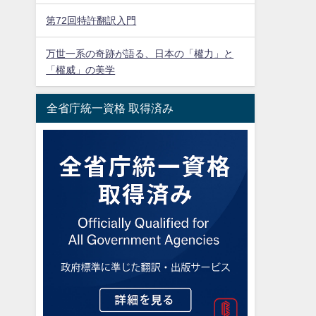
第72回特許翻訳入門
万世一系の奇跡が語る、日本の「權力」と
「權威」の美学
全省庁統一資格 取得済み