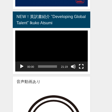
NEW！英訳書紹介 "Developing Global
Talent" Ikuko Atsumi
動
画
プ
レ
ー
ヤ
00:00
21:19
ー
音声動画あり