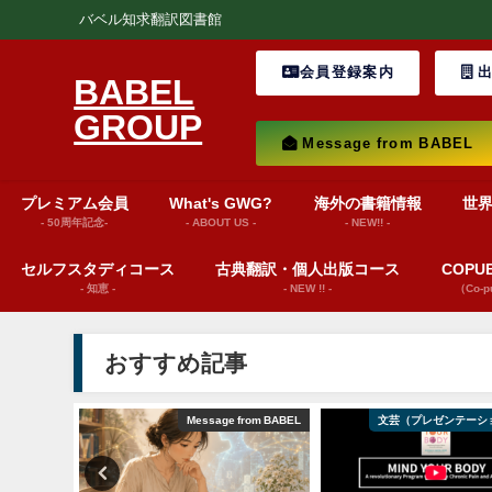
バベル知求翻訳図書館
会員登録案内
出
BABEL
GROUP
Message from BABEL
プレミアム会員
What's GWG?
海外の書籍情報
世
- 50周年記念-
- ABOUT US -
- NEW!! -
セルフスタディコース
古典翻訳・個人出版コース
COP
- 知恵 -
- NEW !! -
（Co-
おすすめ記事
巻頭言
Message from BABEL
文芸（プレゼンテーシ