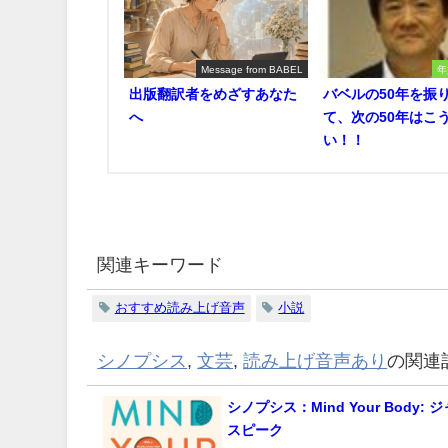
Message from BABEL
年
出版翻訳者をめざすあなた
バベルの50年を振
へ
て、次の50年はこ
い！！
関連キーワード
おすすめ読み上げ音声
小説
シノプシス
,
文芸
,
読み上げ音声あり
の関連
シノプシス：Mind Your Body:
スピーク