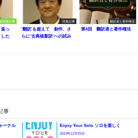
始特集記事
特集記事
翻訳者と著作権法
り返っ
’翻訳’を超えて 創作、さ
第4回 翻訳者と著作権法
うした
らに’古典核新訳‘への試み
記事
 ジャーナル
Enjoy Your Solo ソロを楽しく
2023年12月25日