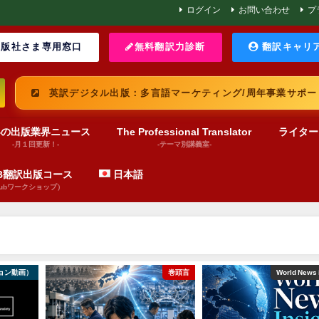
ログイン
お問い合わせ
プ
版社さま専用窓口
無料翻訳力診断
翻訳キャリ
英訳デジタル出版：多言語マーケティング/周年事業サポー
界の出版業界ニュース
The Professional Translator
ライター
-月１回更新！-
-テーマ別講義室-
UB翻訳出版コース
日本語
pubワークショップ）
ョン動画）
巻頭言
World News 