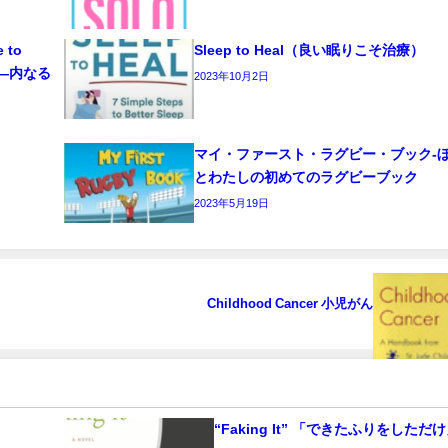
e to
Sleep to Heal（良い眠りこそ治療）
ーク―内なる
2023年10月2日
マイ・ファースト・ラグビー・ブック‐
とわたしの初めてのラグビーブック
2023年5月19日
Childhood Cancer 小児がん
“Faking It” 「できたふりをしただ