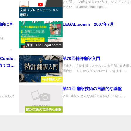
より詳しい内容を知りたい方は、シノプシスを
ださい。fa-arrow-circle-right...
文芸（プレゼンテーション
動画）
標的にさ
LEGAL.comm 2007年7月
...
ht
月刊・The Legal.comm
.
 Condo,
第70回特許翻訳入門
メリカでコン
「求人・求職支援システム」の特許訳-26 表示
場合は こちらからダウンロード できます。...
おきたい
特許翻訳入門
第11回 翻訳技術の言語的な基盤
ちらからダ
多読･速読でどんな英語力が伸びるのか？...
翻訳技術の言語的な基盤