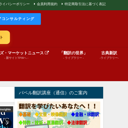
ライバシーポリシー
会員利用規約
特定商取引法に基づく表記
アコンサルティング
ト
ズ・マーケットニュース
「翻訳の世界」
古典新訳
- 新サイトTPWへ -
- ライブラリー -
-ライブラリー-
バベル翻訳講座（通信）のご案内
insights
文芸（プレゼンテーション動画）
文芸（プレゼンテーショ