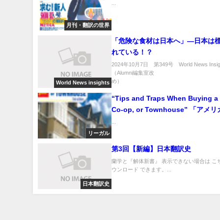
...
月刊・翻訳の世界
「危険な食材は日本へ」—日本は
れている！？
2024年10月7日 第349号 World News Insig
（Alumni編集室改
め） ..
World News insights
“Tips and Traps When Buying a
Co-op, or Townhouse” 「ア
ドミニアムを購入する前に知って
...
ヒント集」
リーガル
第3回【新編】日本翻訳史
蘭学と『解体新書』 表示できない場合は こ
ウンロード できます。...
日本翻訳史