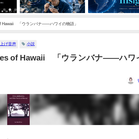
ries of Hawaii 「ウランバナ――ハワイの物語」
上げ音声
小説
tories of Hawaii 「ウランバナ――ハ