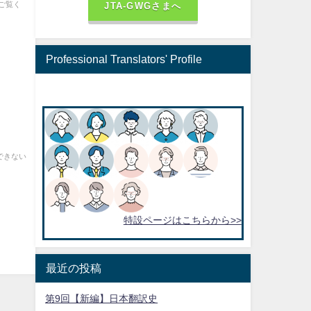
ご覧く
JTA-GWGさまへ
Professional Translators' Profile
できない
特設ページはこちらから>>
最近の投稿
第9回【新編】日本翻訳史