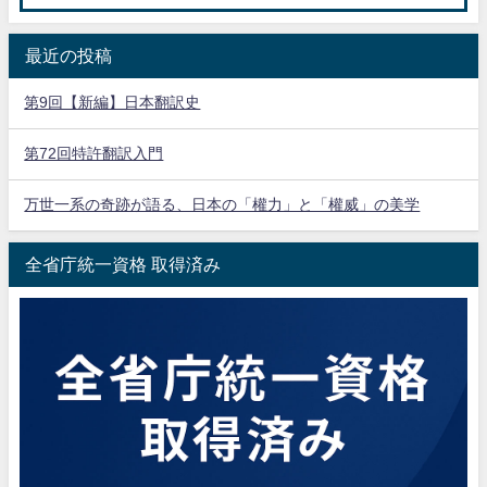
最近の投稿
第9回【新編】日本翻訳史
第72回特許翻訳入門
万世一系の奇跡が語る、日本の「權力」と「權威」の美学
全省庁統一資格 取得済み