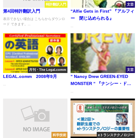
特許翻訳入門
文芸
第4回特許翻訳入門
“Alfie Gets in First” 『アルフィ
ー 閉じ込められる』
表示できない場合は こちらからダウンロ
ード できます。...
...
月刊・The Legal.comm
文芸
LEGAL.comm 2008年9月
“ Nancy Drew GREEN-EYED
MONSTER “ 『ナンシー・ドル
...
ー 緑の目のモンスター』
...
科学技術
eトランステクノロジー