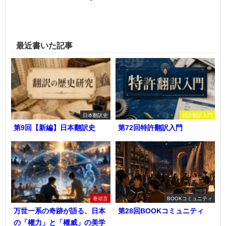
最近書いた記事
日本翻訳史
特許翻訳入門
第9回【新編】日本翻訳史
第72回特許翻訳入門
巻頭言
BOOKコミュニティ
万世一系の奇跡が語る、日本
第28回BOOKコミュニティ
の「權力」と「權威」の美学