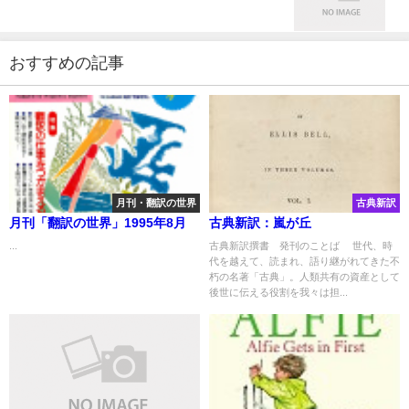
おすすめの記事
月刊・翻訳の世界
古典新訳
月刊「翻訳の世界」1995年8月
古典新訳：嵐が丘
...
古典新訳撰書 発刊のことば 世代、時
代を越えて、読まれ、語り継がれてきた不
朽の名著「古典」。人類共有の資産として
後世に伝える役割を我々は担...