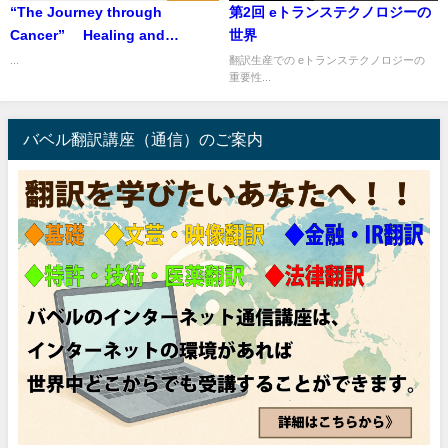
“The Journey through
第2回 eトランステクノロジーの
Cancer” Healing and
世界
Transforming the Whole
...
翻訳生産での eトランステクノロジーの
重要性...
Person Newly Revised and
Updated 「がんという旅」全人
的な治癒と変容
バベル翻訳講座（通信）のご案内