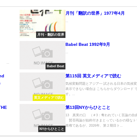
月刊「翻訳の世界」1977年4月
...
月刊・翻訳の世界
Babel Beat 1992年9月
...
言
..
Babel Beat
nd
第115回 英文メディアで読む
h
気候変動問題とアジア― 試される日本の気候
表示できない場合は こちらからダウンロード 
す。...
英文メディアで読む
THE
第13回NYからひとこと
13 真実の口 （＃3：奪われていく言論の自由
賛否両論が始終付きまとっているかの様なト
政権であるが、2026年、第２期目ト...
NYからひとこと