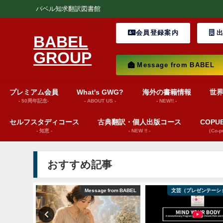
バベル知求翻訳図書館
会員登録案内
出
BABEL
GROUP
Message from BABEL
プレミアム会員
What's GWG?
海外の書籍情報
世
- 50周年記念-
- ABOUT US -
- NEW!! -
セルフスタディコース
古典翻訳・個人出版コース
COP
- 知恵 -
- NEW !! -
（Co-
おすすめ記事
ション動画）
Message from BABEL
文芸（プレゼンテーシ