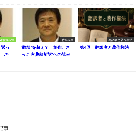
始特集記事
特集記事
翻訳者と著作権法
り返っ
’翻訳’を超えて 創作、さ
第4回 翻訳者と著作権法
うした
らに’古典核新訳‘への試み
記事