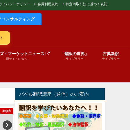
ライバシーポリシー
会員利用規約
特定商取引法に基づく表記
アコンサルティング
ト
ズ・マーケットニュース
「翻訳の世界」
古典新訳
- 新サイトTPWへ -
- ライブラリー -
-ライブラリー-
バベル翻訳講座（通信）のご案内
巻頭言
巻頭言
World News in