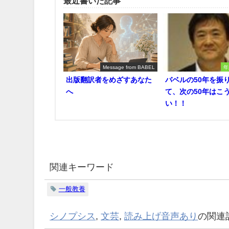
最近書いた記事
Message from BABEL
年
出版翻訳者をめざすあなた
バベルの50年を振
へ
て、次の50年はこ
い！！
関連キーワード
一般教養
シノプシス
,
文芸
,
読み上げ音声あり
の関連