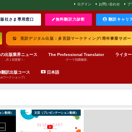
ログイン
お問い合わせ
プ
版社さま専用窓口
無料翻訳力診断
翻訳キャリ
英訳デジタル出版：多言語マーケティング/周年事業サポー
界の出版業界ニュース
The Professional Translator
ライター
-月１回更新！-
-テーマ別講義室-
UB翻訳出版コース
日本語
pubワークショップ）
ョン動画）
文芸（プレゼンテーション動画）