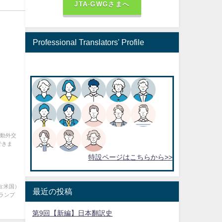
JTA-GWGさまへ
Professional Translators' Profile
変動外交
できま
特設ページはこちらから>>
:米国）
最近の投稿
ランプ
第9回【新編】日本翻訳史