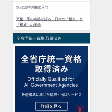
第72回特許翻訳入門
万世一系の奇跡が語る、日本の「權力」と
「權威」の美学
全省庁統一資格 取得済み