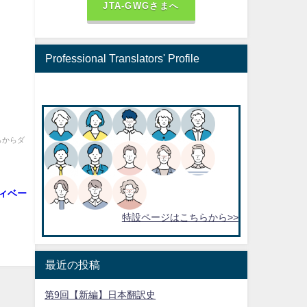
JTA-GWGさまへ
Professional Translators' Profile
らからダ
ディベー
特設ページはこちらから>>
最近の投稿
第9回【新編】日本翻訳史