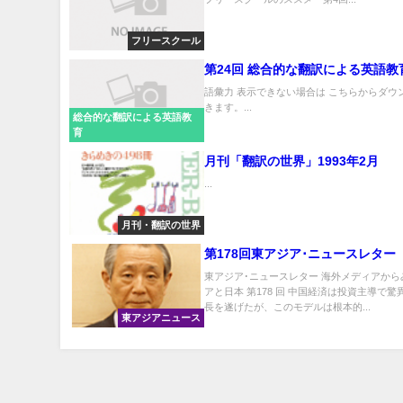
フリースクール
第24回 総合的な翻訳による英語教
語彙力 表示できない場合は こちらからダウ
きます。...
総合的な翻訳による英語教
育
月刊「翻訳の世界」1993年2月
...
月刊・翻訳の世界
第178回東アジア･ニュースレター
東アジア･ニュースレター 海外メディアから
アと日本 第178 回 中国経済は投資主導で
長を遂げたが、このモデルは根本的...
東アジアニュース