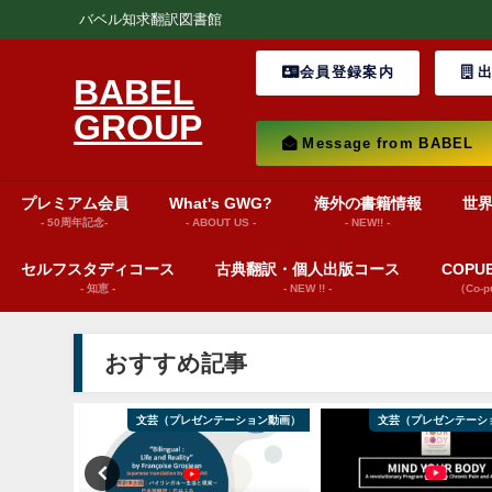
バベル知求翻訳図書館
会員登録案内
出
BABEL
GROUP
Message from BABEL
プレミアム会員
What's GWG?
海外の書籍情報
世
- 50周年記念-
- ABOUT US -
- NEW!! -
セルフスタディコース
古典翻訳・個人出版コース
COP
- 知恵 -
- NEW !! -
（Co-
おすすめ記事
ws insights
文芸（プレゼンテーション動画）
文芸（プレゼンテーシ