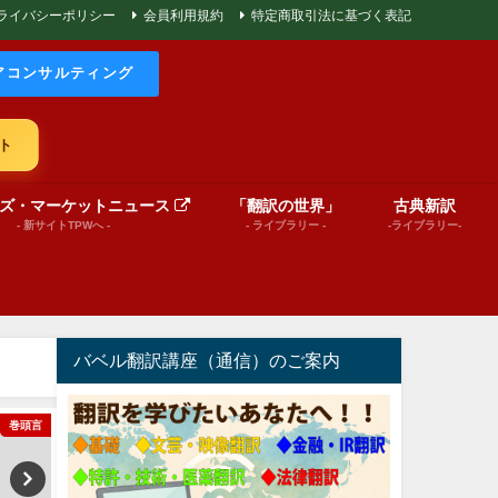
ライバシーポリシー
会員利用規約
特定商取引法に基づく表記
アコンサルティング
ト
ズ・マーケットニュース
「翻訳の世界」
古典新訳
- 新サイトTPWへ -
- ライブラリー -
-ライブラリー-
バベル翻訳講座（通信）のご案内
巻頭言
絵本（プレゼンテーション動画）
文芸（プレゼンテーショ