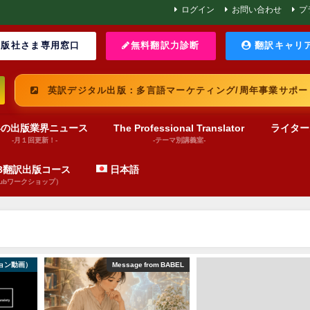
ログイン
お問い合わせ
プ
版社さま専用窓口
無料翻訳力診断
翻訳キャリ
英訳デジタル出版：多言語マーケティング/周年事業サポー
界の出版業界ニュース
The Professional Translator
ライター
-月１回更新！-
-テーマ別講義室-
UB翻訳出版コース
日本語
pubワークショップ）
ョン動画）
Message from BABEL