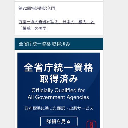
第72回特許翻訳入門
万世一系の奇跡が語る、日本の「權力」と
「權威」の美学
全省庁統一資格 取得済み