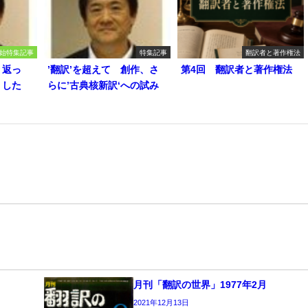
始特集記事
特集記事
翻訳者と著作権法
り返っ
’翻訳’を超えて 創作、さ
第4回 翻訳者と著作権法
うした
らに’古典核新訳‘への試み
月刊「翻訳の世界」1977年2月
2021年12月13日