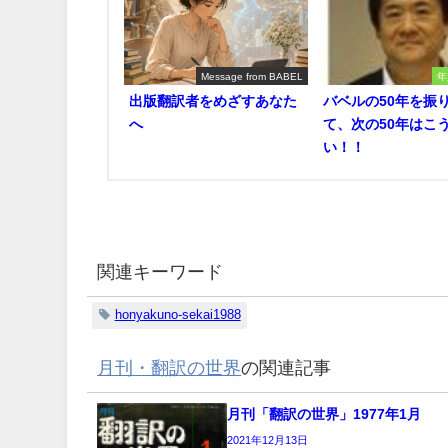
Message from BABEL
年
出版翻訳者をめざすあなた
バベルの50年を振
へ
て、次の50年はこ
い！！
関連キーワード
honyakuno-sekai1988
月刊・翻訳の世界
の関連記事
月刊「翻訳の世界」1977年1月
2021年12月13日