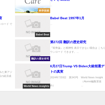
...
科学技術
育
Babel Beat 1997年1月
ンロード で
...
Babel Beat
第272回 翻訳の歴史研究
『戦争論』と精神性 表示できない場合は こち
ウンロード できます。...
翻訳の歴史研究
6月27日Trump VS Biden大統領選
トの真実
みた東アジ
驚異の経済成
2024年7月8日 第343号 World News Insight
（Alumni編集室改
め） ...
World News insights