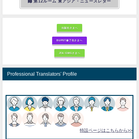
第12ルーム 東アジア・ニュースレター
出版社さまへ
BUPST修了生さまへ
JTA-GWGさまへ
Professional Translators' Profile
特設ページはこちらから>>