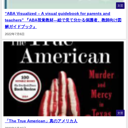
文芸
“ABA Visualized – A visual guidebook for parents and
teachers” 『ABA視覚教材―絵で見て分かる保護者、教師向け図
解ガイドブック』
2022年7月6日
文芸
「The True American」真のアメリカ人