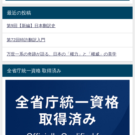
最近の投稿
第9回【新編】日本翻訳史
第72回特許翻訳入門
万世一系の奇跡が語る、日本の「權力」と「權威」の美学
全省庁統一資格 取得済み