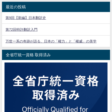
最近の投稿
第9回【新編】日本翻訳史
第72回特許翻訳入門
万世一系の奇跡が語る、日本の「權力」と「權威」の美学
全省庁統一資格 取得済み