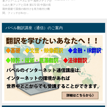
東アジア･ニュースレター 海外メディアか
らみた東アジアと日本 第172 回 中国の長
期外貨建て国債の格付けを有力格付け機
関、フィッチがA+か...
バベル翻訳講座（通信）のご案内