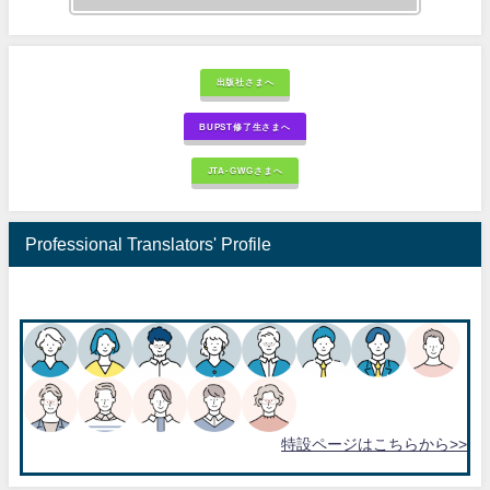
出版社さまへ
BUPST修了生さまへ
JTA-GWGさまへ
Professional Translators' Profile
特設ページはこちらから>>