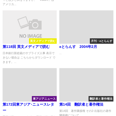
アメリカ...
英文メディアで読む
月刊・eとらんす
第118回 英文メディアで読む
eとらんす 2004年2月
日本銀行新総裁のサプライズ人事 表示で
...
きない場合は こちらからダウンロード で
きます。...
東アジアニュース
翻訳者と著作権法
第172回東アジア･ニュースレタ
第14回 翻訳者と著作権法
ー
第14回 著作隣接権 その2-出版社の著作
隣接権について...