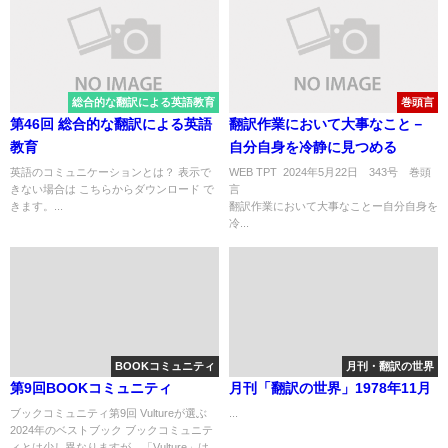
総合的な翻訳による英語教育
巻頭言
第46回 総合的な翻訳による英語
翻訳作業において大事なこと－
教育
自分自身を冷静に見つめる
英語のコミュニケーションとは？ 表示で
WEB TPT 2024年5月22日 343号 巻頭
きない場合は こちらからダウンロード で
きます。...
翻訳作業において大事なことー自分自身を
冷...
BOOKコミュニティ
月刊・翻訳の世界
第9回BOOKコミュニティ
月刊「翻訳の世界」1978年11月
ブックコミュニティ第9回 Vultureが選ぶ
...
2024年のベストブック ブックコミュニテ
ィとは少し異なりますが、「Vulture」は