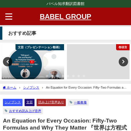
バベル知求翻訳図書館
BABEL GROUP
おすすめ記事
文芸（プレゼンテーション動画）
巻頭言
ホーム
シノプシス
An Equation for Every Occasion: Fifty-Two Formulas and
Why They Matter 『世界は方程式でできている: 人に話したくなる 52 の科学エッセ
イ』
シノプシス
文芸
読み上げ音声あり
一般教養
おすすめ読み上げ音声
An Equation for Every Occasion: Fifty-Two
Formulas and Why They Matter 『世界は方程式