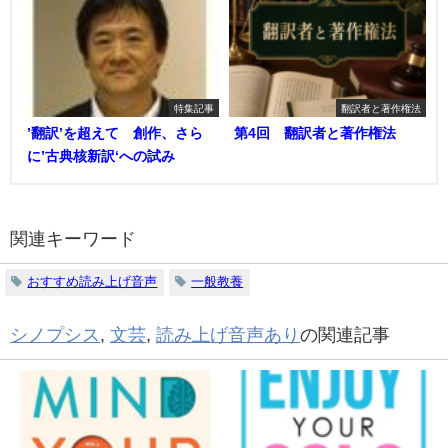
特集記事
翻訳者と著作権法
’翻訳’を超えて 創作、さら
第4回 翻訳者と著作権法
に’古典核新訳‘への試み
関連キーワード
おすすめ読み上げ音声
一般教養
シノプシス
,
文芸
,
読み上げ音声あり
の関連記事