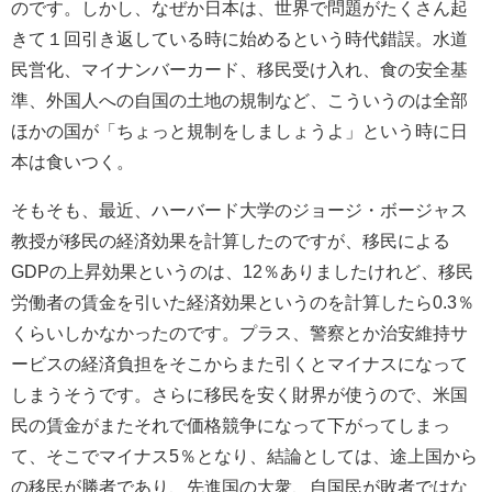
のです。しかし、なぜか日本は、世界で問題がたくさん起
きて１回引き返している時に始めるという時代錯誤。水道
民営化、マイナンバーカード、移民受け入れ、食の安全基
準、外国人への自国の土地の規制など、こういうのは全部
ほかの国が「ちょっと規制をしましょうよ」という時に日
本は食いつく。
そもそも、最近、ハーバード大学のジョージ・ボージャス
教授が移民の経済効果を計算したのですが、移民による
GDP
の上昇効果というのは、
12
％ありましたけれど、移民
労働者の賃金を引いた経済効果というのを計算したら
0.3
％
くらいしかなかったのです。プラス、警察とか治安維持サ
ービスの経済負担をそこからまた引くとマイナスになって
しまうそうです。さらに移民を安く財界が使うので、米国
民の賃金がまたそれで価格競争になって下がってしまっ
て、そこでマイナス
5
％となり、結論としては、途上国から
の移民が勝者であり、先進国の大衆、自国民が敗者ではな