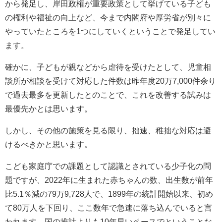
から発足し、岸田政権が重要政策として挙げている子ども
の権利や福祉の向上など、今まで内閣府や厚労省が別々に
やっていたところを
1
つにしていくということで発足してい
ます。
確かに、子どもが親などから虐待を受けたとして、児童相
談所が相談を受けて対応した件数は昨年度
20
万
7,000
件余り
で過去最多を更新したとのことで、これを改善する試みは
最優先かとは思います。
しかし、その他の施策を見る限り、拙速、稚拙な対応は避
けるべきかと思います。
こども家庭庁での課題として認識とされている少子化の問
題ですが、
2022
年に生まれた赤ちゃんの数、出生数が前年
比
5.1
％減の
79
万
9,728
人で、
1899
年の統計開始以来、初め
て
80
万人を下回り、ここ数年で急速に落ち込んでいると言
われます。国の推計よりも
10
年早いペースでということな