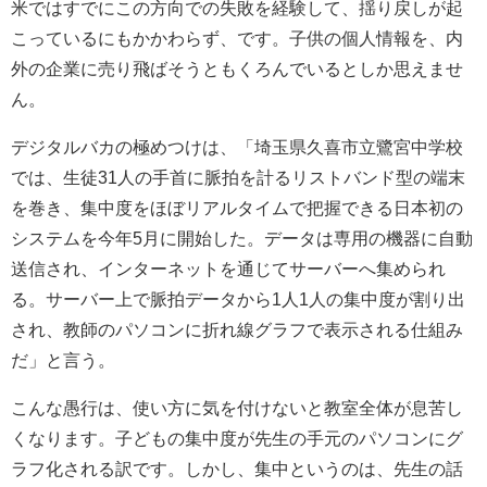
米ではすでにこの方向での失敗を経験して、揺り戻しが起
こっているにもかかわらず、です。子供の個人情報を、内
外の企業に売り飛ばそうともくろんでいるとしか思えませ
ん。
デジタルバカの極めつけは、「埼玉県久喜市立鷺宮中学校
では、生徒
31
人の手首に脈拍を計るリストバンド型の端末
を巻き、集中度をほぼリアルタイムで把握できる日本初の
システムを今年
5
月に開始した。データは専用の機器に自動
送信され、インターネットを通じてサーバーへ集められ
る。サーバー上で脈拍データから
1
人
1
人の集中度が割り出
され、教師のパソコンに折れ線グラフで表示される仕組み
だ」と言う。
こんな愚行は、使い方に気を付けないと教室全体が息苦し
くなります。子どもの集中度が先生の手元のパソコンにグ
ラフ化される訳です。しかし、集中というのは、先生の話