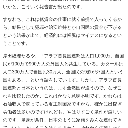
いかと、こういう報告書が出たのです。
すなわち、これは低賃金の仕事に就く前提で入ってくるか
ら、結果として犯罪や治安維持とか自国民の賃金が下がる
という結果が出て、経済的には帳尻はマイナスになるとい
うことです。
岸田総理たるや、「アラブ首長国連邦は人口
1,000
万、自国
民が
100
万で
900
万人の外国人と共生している。カタールは
人口
300
万人で自国民
30
万人、全国民の
9
割が外国人という
国もある」、という話をしています。しかし、アラブ首長
国連邦と日本というのは、まず全然国が違うので、なぜこ
れを比較したのか、これはかなり意味不明です。かれらは
石油収入で潤っている君主制国家ですから、確かに出稼ぎ
労働者は多いのですけれども、やはりすごく条件が厳しい
のです。単身が条件、日本のように家族をみんな連れてき
ていいよ、ということはありません。それから失業したら