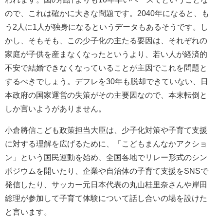
ので、これは確かに大きな問題です。
2040
年になると、も
う
2
人に
1
人が独身になるというデータもあるそうです。し
かし、そもそも、この少子化の主たる要因は、それぞれの
家庭が子供を産まなくなったというより、若い人が経済的
不安で結婚できなくなっていることが主因でこれを問題と
するべきでしょう。デフレを
30
年も脱却できていない、日
本政府の国家運営の失策がその主要因なので、本末転倒と
しか言いようがありません。
小倉將信こども政策担当大臣は、少子化対策や子育て支援
に対する理解を広げるために、「こどもまんなかアクショ
ン」という国民運動を始め、全国各地でリレー形式のシン
ポジウムを開いたり、企業や自治体の子育て支援を
SNS
で
発信したり、サッカー元日本代表の丸山桂里奈さんや岸田
総理が参加して子育て体験について話し合いの場を設けた
と言います。