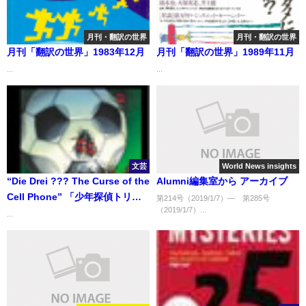
月刊・翻訳の世界
月刊・翻訳の世界
月刊「翻訳の世界」1983年12月
月刊「翻訳の世界」1989年11月
...
...
文芸
World News insights
“Die Drei ??? The Curse of the
Alumni編集室から アーカイブ
Cell Phone” 「少年探偵トリ
第214号（2019/1/7）― 第285号
（2019/1/7）...
オ 呪われた携帯電話」
...