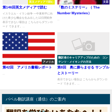
英文メディアで読む
文芸
第146回英文メディアで読む
「数のミステリー」（ The
Number Mysteries）
イスラエル・イラン紛争 ―中東和平に向
けた希少な機会を生み出した12日間戦争
...
表示できない場合は こちらからダウンロ
ード できます。...
翻訳者のキャリアアップのための コン
アメリカ
テンツ・メイキングの方法
第42回 アメリカ書籍レポート
第8回 奥に膨らませる サンプル
とストーリー
...
表示できない場合は こちらからダウンロ
ード できます。...
バベル翻訳講座（通信）のご案内