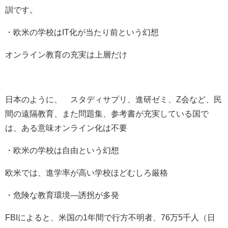
訓です。
・欧米の学校は
IT
化が当たり前という幻想
オンライン教育の充実は上層だけ
日本のように、 スタディサプリ、進研ゼミ、
Z
会など、民
間の遠隔教育、また問題集、参考書が充実している国で
は、ある意味オンライン化は不要
・欧米の学校は自由という幻想
欧米では、進学率が高い学校ほどむしろ厳格
・危険な教育環境―誘拐が多発
FBI
によると、米国の
1
年間で行方不明者、
76
万
5
千人（日