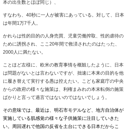
本の出生数とほぼ同じ）、
すなわち、
40
秒に一人が被害にあっている。対して、日本
は年間
1
万
7
千人。
かれらは性的目的の人身売買、児童労働搾取、性的虐待の
ために誘拐され、ここ
20
年間で救済されたのはたった、
2000
人に満たない。
ことほど左様に、欧米の教育事情を概観したように、日本
は問題がないとは言わないですが、拙速に本来の目的を他
に履き替えて実行する愚は控えたい。こども家庭庁の中央
からの政府の様々な施策は、利権まみれの本末転倒の施策
ばかりと言って過言ではないのではないでしょう。
その意味では、最近は、明石市モデルなど、地方自治体が
実施している肌感覚の様々な子供施策に注目していきた
い。周回遅れで他国の反省を土台にできる日本だからこ