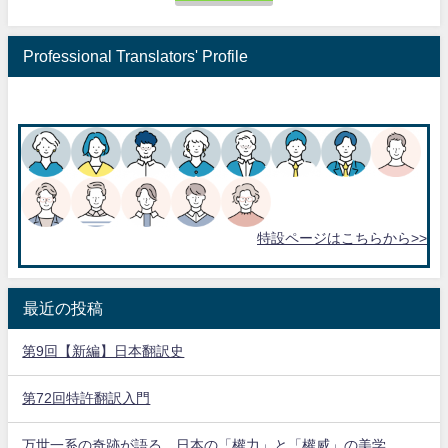
Professional Translators' Profile
特設ページはこちらから>>
最近の投稿
第9回【新編】日本翻訳史
第72回特許翻訳入門
万世一系の奇跡が語る、日本の「權力」と「權威」の美学