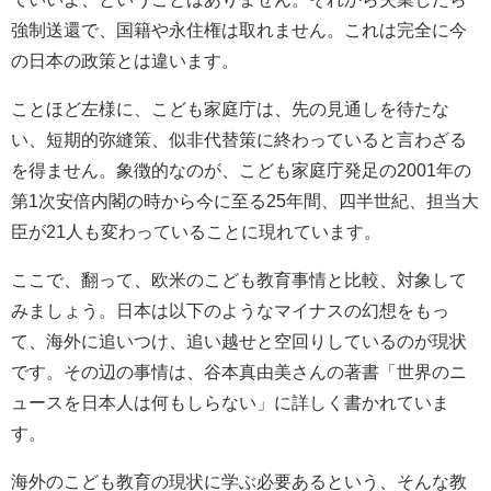
強制送還で、国籍や永住権は取れません。これは完全に今
の日本の政策とは違います。
ことほど左様に、こども家庭庁は、先の見通しを待たな
い、短期的弥縫策、似非代替策に終わっていると言わざる
を得ません。象徴的なのが、こども家庭庁発足の
2001
年の
第
1
次安倍内閣の時から今に至る
25
年間、四半世紀、担当大
臣が
21
人も変わっていることに現れています。
ここで、翻って、欧米のこども教育事情と比較、対象して
みましょう。日本は以下のようなマイナスの幻想をもっ
て、海外に追いつけ、追い越せと空回りしているのが現状
です。その辺の事情は、谷本真由美さんの著書「世界のニ
ュースを日本人は何もしらない」に詳しく書かれていま
す。
海外のこども教育の現状に学ぶ必要あるという、そんな教