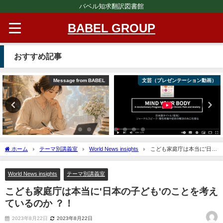
バベル知求翻訳図書館
BABEL GROUP
おすすめ記事
Message from BABEL
文芸（プレゼンテーション動画）
ホーム
テーマ別講義室
World News insights
こども家庭庁は本当に'日本
の子ども'のことを考えているのか ？！
World News insights
テーマ別講義室
こども家庭庁は本当に'日本の子ども'のことを考え
ているのか ？！
2023年8月22日
2023年8月22日