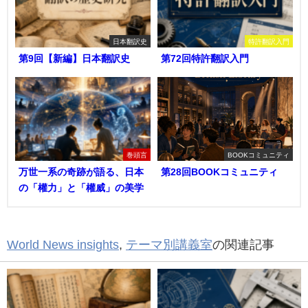
日本翻訳史
特許翻訳入門
第9回【新編】日本翻訳史
第72回特許翻訳入門
巻頭言
BOOKコミュニティ
万世一系の奇跡が語る、日本
第28回BOOKコミュニティ
の「權力」と「權威」の美学
World News insights
,
テーマ別講義室
の関連記事