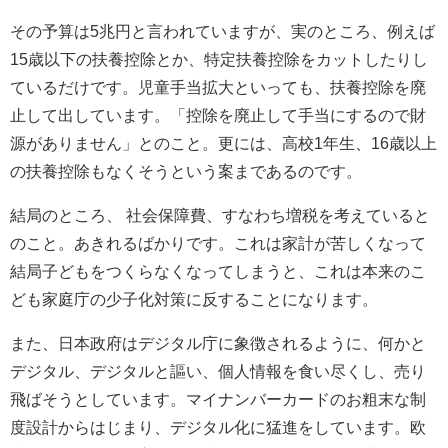
その予算は
5
兆円と言われていますが、実のところ、例えば
15
歳以下の扶養控除とか、特定扶養控除をカットしたりし
ているだけです。児童手当拡大といっても、扶養控除を廃
止して出しています。「控除を廃止して手当にするので財
源がありません」とのこと。更には、高校
1
年生、
16
歳以上
の扶養控除もなくそうという案まであるのです。
結局のところ、
社会保障費、すなわち増税を考えていると
のこと。あきれるばかりです。これは家計が苦しくなって
結局子どもをつくらなくなってしまうと、これは本来のこ
ども家庭庁の少子化対策に反することになります。
また、日本政府はデジタル庁に象徴されるように、何かと
デジタル、デジタルと謳い、個人情報を食い尽くし、売り
飛ばそうとしています。マイナンバーカードのお粗末な制
度設計からはじまり、デジタル化に猛進をしています。欧