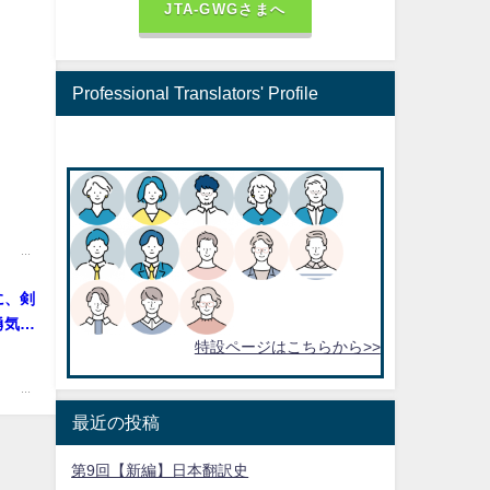
JTA-GWGさまへ
Professional Translators' Profile
.
に、剣
勇気が
特設ページはこちらから>>
.
最近の投稿
第9回【新編】日本翻訳史