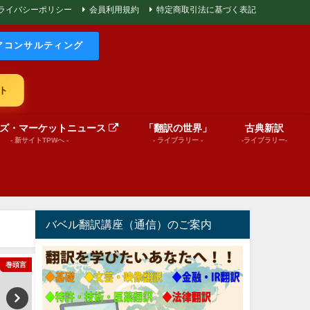
ライバシーポリシー
会員利用規約
特定商取引法に基づく表記
アコンサルティング
ト
ズ・マーケットニュース
「翻訳の世界」
古典新訳
- 新サイトTPWへ -
- ライブラリー -
-ライブラリー-
バベル翻訳講座（通信）のご案内
巻頭言
文芸（プレゼンテーション動画）
Message from