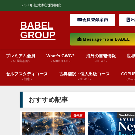
バベル知求翻訳図書館
会員登録案内
出
BABEL
GROUP
Message from BABEL
プレミアム会員
What's GWG?
海外の書籍情報
世
- 50周年記念-
- ABOUT US -
- NEW!! -
セルフスタディコース
古典翻訳・個人出版コース
COP
- 知恵 -
- NEW !! -
（Co-
おすすめ記事
ws insights
巻頭言
World News