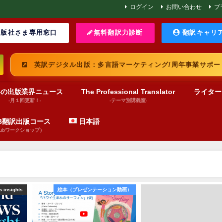
ログイン
お問い合わせ
プ
版社さま専用窓口
無料翻訳力診断
翻訳キャリ
英訳デジタル出版：多言語マーケティング/周年事業サポー
界の出版業界ニュース
The Professional Translator
ライター
-月１回更新！-
-テーマ別講義室-
UB翻訳出版コース
日本語
pubワークショップ）
 insights
絵本（プレゼンテーション動画）