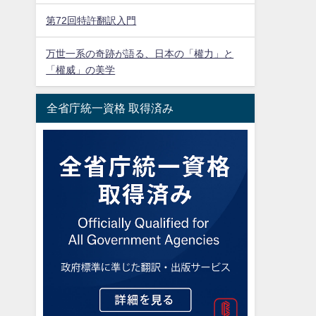
第72回特許翻訳入門
万世一系の奇跡が語る、日本の「權力」と
「權威」の美学
全省庁統一資格 取得済み