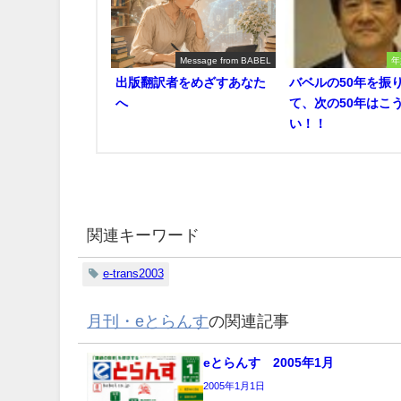
Message from BABEL
年
出版翻訳者をめざすあなた
バベルの50年を振
へ
て、次の50年はこ
い！！
関連キーワード
e-trans2003
月刊・eとらんす
の関連記事
eとらんす 2005年1月
2005年1月1日