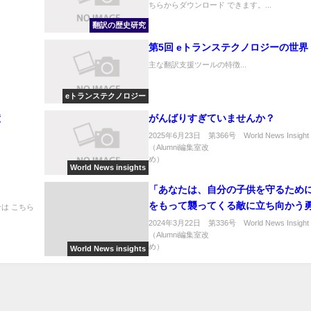
ちらからダウンロード できます。...
翻訳の歴史研究
第5回 eトランステクノロジーの世界
主な翻訳支援ツールの特徴...
eトランステクノロジー
鐘
がんばりすぎていませんか？
2025年6月23日 第366号 World News Insight
（Alumni編集室改
め） ..
World News insights
「あなたは、自分の子供を守るため
をもって襲ってくる敵に立ち向かう
は こちら
ありますか」
2024年3月22日 第336号 World News Insight
（Alumni編集室改
め） ..
World News insights