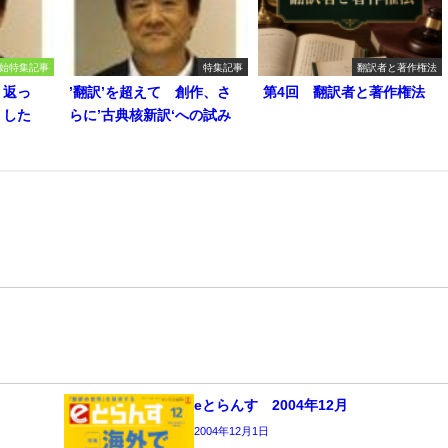
始特集記事
特集記事
翻訳者と著作権法
り返っ
’翻訳’を超えて 創作、さ
第4回 翻訳者と著作権法
うした
らに’古典核新訳‘への試み
eとらんす 2004年12月
2004年12月1日