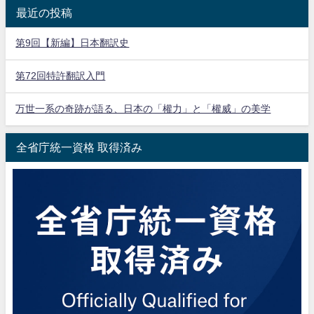
最近の投稿
第9回【新編】日本翻訳史
第72回特許翻訳入門
万世一系の奇跡が語る、日本の「權力」と「權威」の美学
全省庁統一資格 取得済み