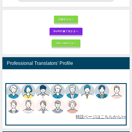
出版社さまへ
BUPST修了生さまへ
JTA-GWGさまへ
Professional Translators' Profile
特設ページはこちらから>>