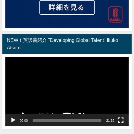
NEW！英訳書紹介 "Developing Global Talent" Ikuko
Atsumi
動
画
プ
レ
ー
ヤ
ー
00:00
21:19