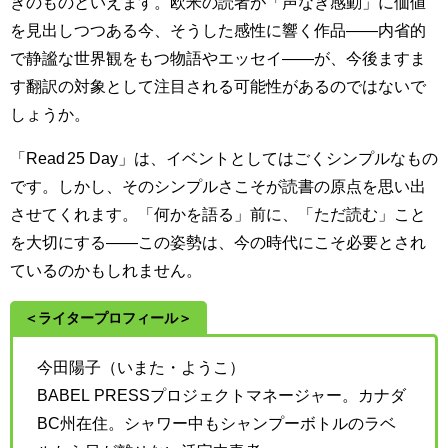
きのものといえます。欧米の読者が「声なき感動」に価値
を見出しつつある今、そうした感性に響く作品——内省的
で静謐な世界観をもつ物語やエッセイ——が、今後ますま
す翻訳の対象として注目される可能性があるのではないで
しょうか。
「Read 25 Day」は、イベントとしてはごくシンプルなもの
です。しかし、そのシンプルさこそが読書の原点を思い出
させてくれます。「何かを語る」前に、「ただ読む」こと
を大切にする——この姿勢は、今の時代にこそ必要とされ
ているのかもしれません。
＜ライタープロフィール＞
今田陽子（いまた・ようこ）
BABEL PRESSプロジェクトマネージャー。カナダ
BC州在住。シャワー中もシャンプーボトルのラベ