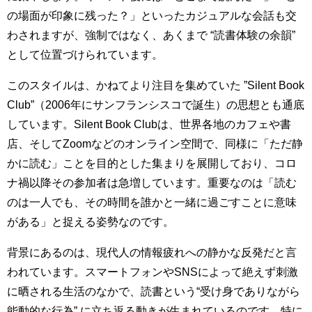
の場面が印象に残った？」といったカジュアルな会話も交
わされますが、強制ではなく、あくまで “読書体験の余韻”
として位置づけられています。
このスタイルは、かねてより注目を集めていた ”Silent Book
Club”（2006年にサンフランシスコで誕生）の思想とも通底
しています。Silent Book Clubは、世界各地のカフェや書
店、そしてZoomなどのオンライン空間で、同様に「ただ静
かに読む」ことを目的とした集まりを展開しており、コロ
ナ禍以降その参加者は急増しています。重要なのは「読む
のは一人でも、その時間を誰かと一緒に過ごすことに意味
がある」と捉える姿勢なのです。
背景にあるのは、現代人の情報疲れへの静かな反発だと言
われています。スマートフォンやSNSによって絶えず刺激
に晒される生活のなかで、読書という“受け身でありながら
能動的な行為” に立ち返る動きが生まれているのです。特に