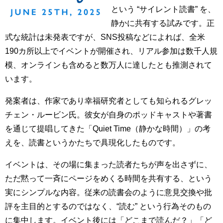
という “サイレント読書” を、
静かに共有する試みです。正
式な統計は未発表ですが、SNS投稿などによれば、全米
190カ所以上でイベントが開催され、リアル参加は数千人規
模、オンラインも含めると数万人に達したとも推測されて
います。
発案者は、作家であり幸福研究者としても知られるグレッ
チェン・ルービン氏。彼女が自身のポッドキャストや著書
を通じて提唱してきた「Quiet Time（静かな時間）」の考
えを、読書というかたちで具現化したものです。
イベントは、その場に集まった読者たちが声を出さずに、
ただ黙って一斉にページをめくる時間を共有する、という
実にシンプルな内容。従来の読書会のように意見交換や批
評を主目的とするのではなく、“読む” という行為そのもの
に集中します。イベント後には「どこまで読んだ？」「ど