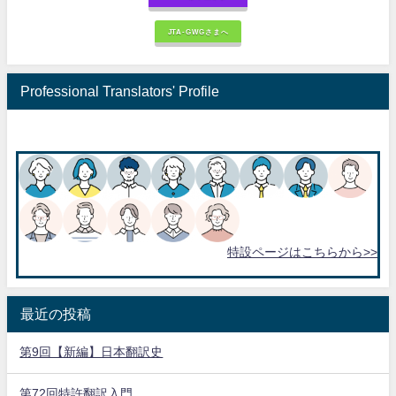
JTA-GWGさまへ
Professional Translators' Profile
特設ページはこちらから>>
最近の投稿
第9回【新編】日本翻訳史
第72回特許翻訳入門