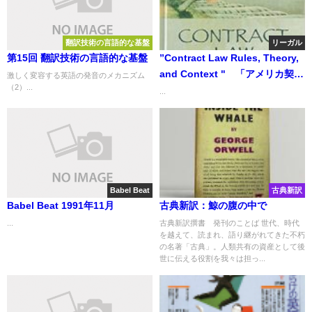
翻訳技術の言語的な基盤
リーガル
第15回 翻訳技術の言語的な基盤
”Contract Law Rules, Theory,
and Context " 「アメリカ契約
激しく変容する英語の発音のメカニズム
（2）...
法 ルール、理論、背景」
...
Babel Beat
古典新訳
Babel Beat 1991年11月
古典新訳：鯨の腹の中で
...
古典新訳撰書 発刊のことば 世代、時代
を越えて、読まれ、語り継がれてきた不朽
の名著「古典」。人類共有の資産として後
世に伝える役割を我々は担っ...