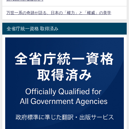
万世一系の奇跡が語る、日本の「權力」と「權威」の美学
全省庁統一資格 取得済み