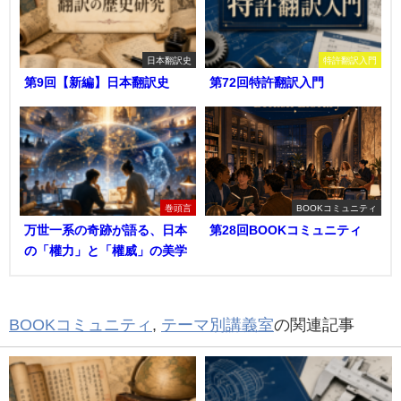
日本翻訳史
特許翻訳入門
第9回【新編】日本翻訳史
第72回特許翻訳入門
巻頭言
BOOKコミュニティ
万世一系の奇跡が語る、日本
第28回BOOKコミュニティ
の「權力」と「權威」の美学
BOOKコミュニティ
,
テーマ別講義室
の関連記事