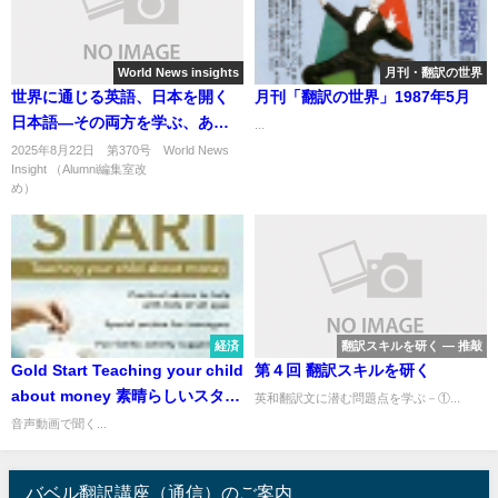
World News insights
月刊・翻訳の世界
世界に通じる英語、日本を開く
月刊「翻訳の世界」1987年5月
日本語―その両方を学ぶ、あな
...
たの言語戦略
2025年8月22日 第370号 World News
Insight （Alumni編集室改
め） ...
経済
翻訳スキルを研く ― 推敲
Gold Start Teaching your child
第４回 翻訳スキルを研く
about money 素晴らしいスター
英和翻訳文に潜む問題点を学ぶ－①...
トを 子供にお金について教え
音声動画で聞く...
る
バベル翻訳講座（通信）のご案内