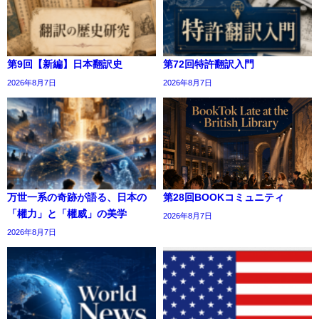
第9回【新編】日本翻訳史
第72回特許翻訳入門
2026年8月7日
2026年8月7日
万世一系の奇跡が語る、日本の
第28回BOOKコミュニティ
「權力」と「權威」の美学
2026年8月7日
2026年8月7日