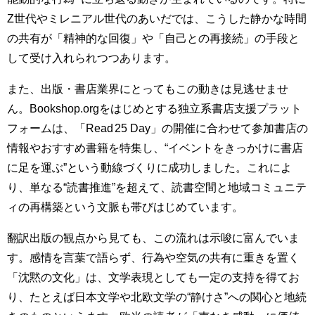
Z世代やミレニアル世代のあいだでは、こうした静かな時間
の共有が「精神的な回復」や「自己との再接続」の手段と
して受け入れられつつあります。
また、出版・書店業界にとってもこの動きは見逃せませ
ん。Bookshop.orgをはじめとする独立系書店支援プラット
フォームは、「Read 25 Day」の開催に合わせて参加書店の
情報やおすすめ書籍を特集し、“イベントをきっかけに書店
に足を運ぶ”という動線づくりに成功しました。これによ
り、単なる“読書推進”を超えて、読書空間と地域コミュニテ
ィの再構築という文脈も帯びはじめています。
翻訳出版の観点から見ても、この流れは示唆に富んでいま
す。感情を言葉で語らず、行為や空気の共有に重きを置く
「沈黙の文化」は、文学表現としても一定の支持を得てお
り、たとえば日本文学や北欧文学の“静けさ”への関心と地続