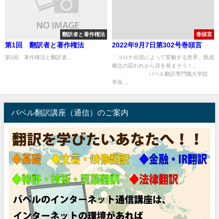
翻訳者と著作権法
巻頭言
第1回 翻訳者と著作権法
2022年9月7日第302号巻頭言
第1回 著作権法と翻訳者...
「コロナ出現によって変貌する世界、既成
概念の囚われから目を覚まそう！」
バベル翻訳専門職大学院
学長 ...
バベル翻訳講座（通信）のご案内