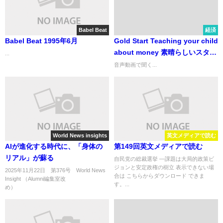
Babel Beat
経済
Babel Beat 1995年6月
Gold Start Teaching your child
about money 素晴らしいスター
...
トを 子供にお金について教え
音声動画で聞く...
る
World News insights
英文メディアで読む
AIが進化する時代に、「身体の
第149回英文メディアで読む
リアル」が蘇る
自民党の総裁選挙 ―課題は大局的政策ビ
ジョンと安定政権の樹立 表示できない場
2025年11月22日 第376号 World News
合は こちらからダウンロード できま
Insight （Alumni編集室改
す。...
め） ...