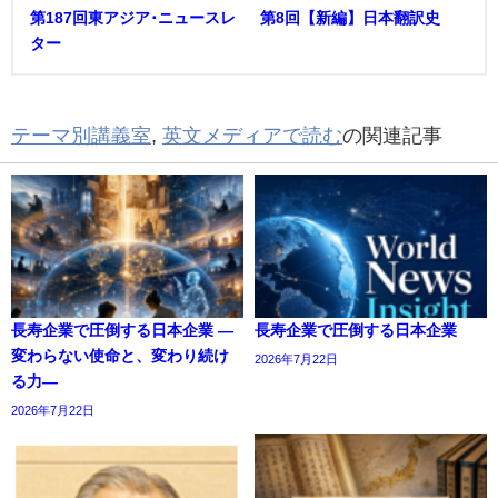
第187回東アジア･ニュースレ
第8回【新編】日本翻訳史
ター
テーマ別講義室
,
英文メディアで読む
の関連記事
長寿企業で圧倒する日本企業 ―
長寿企業で圧倒する日本企業
変わらない使命と、変わり続け
2026年7月22日
る力―
2026年7月22日