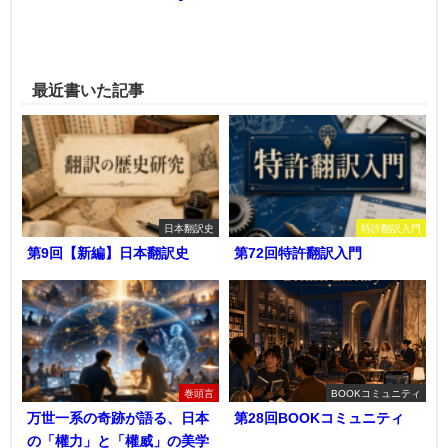
最近書いた記事
日本翻訳史
特許翻訳入門
第9回【新編】日本翻訳史
第72回特許翻訳入門
巻頭言
BOOKコミュニティ
万世一系の奇跡が語る、日本
第28回BOOKコミュニティ
の「權力」と「權威」の美学