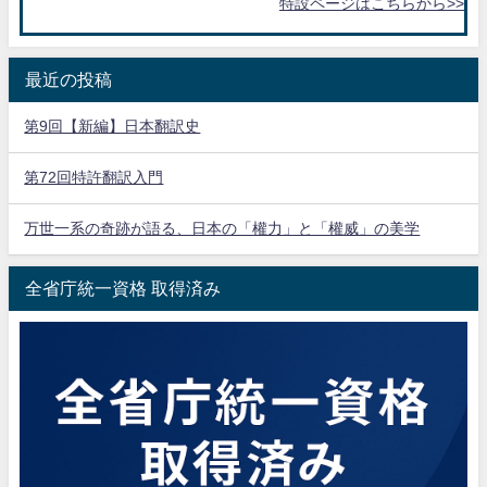
特設ページはこちらから>>
最近の投稿
第9回【新編】日本翻訳史
第72回特許翻訳入門
万世一系の奇跡が語る、日本の「權力」と「權威」の美学
全省庁統一資格 取得済み