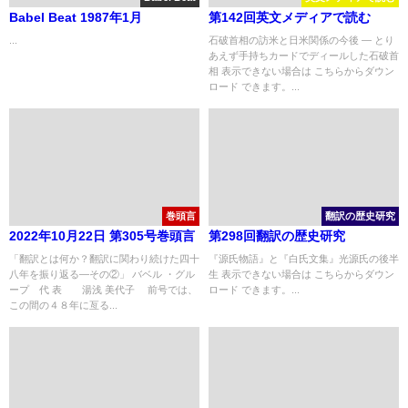
Babel Beat 1987年1月
第142回英文メディアで読む
...
石破首相の訪米と日米関係の今後 ― とり
あえず手持ちカードでディールした石破首
相 表示できない場合は こちらからダウン
ロード できます。...
巻頭言
翻訳の歴史研究
2022年10月22日 第305号巻頭言
第298回翻訳の歴史研究
「翻訳とは何か？翻訳に関わり続けた四十
『源氏物語』と『白氏文集』光源氏の後半
八年を振り返る—その②」 バベル ・グル
生 表示できない場合は こちらからダウン
ープ 代 表 湯浅 美代子 前号では、
ロード できます。...
この間の４８年に亙る...