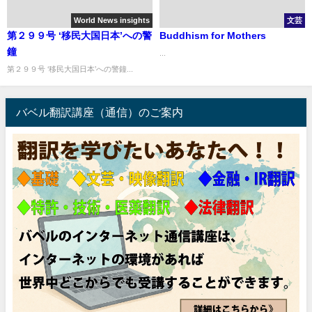
World News insights
文芸
第２９９号 ‘移民大国日本’への警
Buddhism for Mothers
鐘
...
第２９９号 ‘移民大国日本’への警鐘...
バベル翻訳講座（通信）のご案内