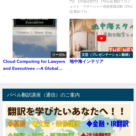
門】【中国語部門】 JTA公認 翻訳プロジ
ェクト・マネージャー資格基礎試験 JTA公
認 翻訳プロ...
リーガル
文芸（プレゼンテーション動画）
Cloud Computing for Lawyers
地中海インテリア
and Executives —A Global
...
Approach
...
バベル翻訳講座（通信）のご案内