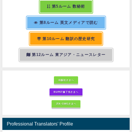
第5ルーム 数秘術
第8ルーム 英文メディアで読む
第10ルーム 翻訳の歴史研究
第12ルーム 東アジア・ニュースレター
出版社さまへ
BUPST修了生さまへ
JTA-GWGさまへ
Professional Translators' Profile