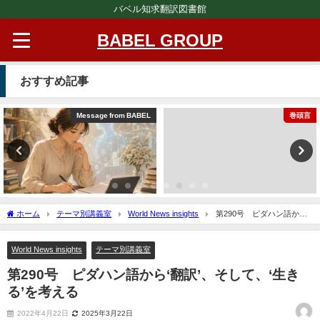
バベル知求翻訳図書館
BABEL GROUP
おすすめ記事
Message from BABEL
巻頭言
ホーム
テーマ別講義室
World News insights
第290号 ピダハン語か
ら‘翻訳’、そして、‘生きる’を考える
World News insights
テーマ別講義室
第290号 ピダハン語から‘翻訳’、そして、‘生き
る’を考える
2022年4月22日
2025年3月22日