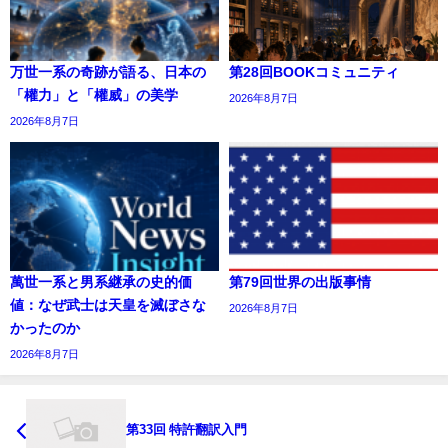
万世一系の奇跡が語る、日本の
第28回BOOKコミュニティ
「權力」と「權威」の美学
2026年8月7日
2026年8月7日
萬世一系と男系継承の史的価
第79回世界の出版事情
値：なぜ武士は天皇を滅ぼさな
2026年8月7日
かったのか
2026年8月7日
第33回 特許翻訳入門