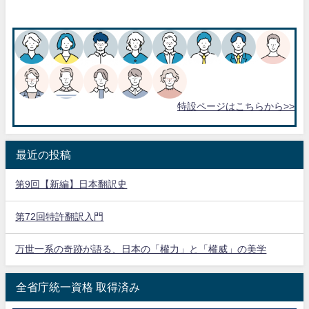
特設ページはこちらから>>
最近の投稿
第9回【新編】日本翻訳史
第72回特許翻訳入門
万世一系の奇跡が語る、日本の「權力」と「權威」の美学
全省庁統一資格 取得済み