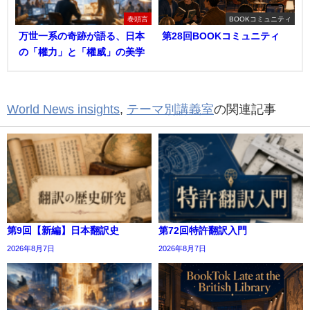
巻頭言
BOOKコミュニティ
万世一系の奇跡が語る、日本
第28回BOOKコミュニティ
の「權力」と「權威」の美学
World News insights
,
テーマ別講義室
の関連記事
第9回【新編】日本翻訳史
第72回特許翻訳入門
2026年8月7日
2026年8月7日