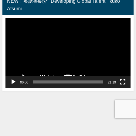
NEW！英訳書紹介 "Developing Global Talent" Ikuko
Atsumi
動
画
プ
レ
ー
ヤ
ー
00:00
21:19