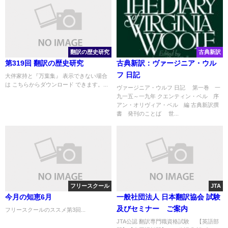
翻訳の歴史研究
古典新訳
第319回 翻訳の歴史研究
古典新訳：ヴァージニア・ウル
フ 日記
大伴家持と『万葉集』 表示できない場合
は こちらからダウンロード できます。...
ヴァージニア・ウルフ 日記 第一巻 一
九一五～一九年 クエンティン・ベル 序
アン・オリヴィア・ベル 編 古典新訳撰
書 発刊のことば 世...
フリースクール
JTA
今月の知恵6月
一般社団法人 日本翻訳協会 試験
及びセミナー ご案内
フリースクールのススメ第3回...
JTA公認 翻訳専門職資格試験 【英語部