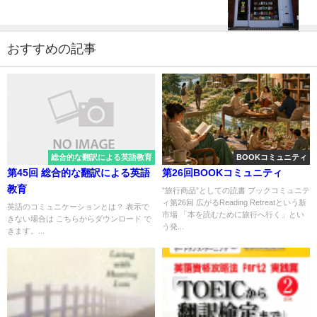
おすすめの記事
総合的な翻訳による英語教育
BOOKコミュニティ
第45回 総合的な翻訳による英語
第26回BOOKコミュニティ
教育
”旅行商品”としての読書 ブックコミュニテ
ィ第26回 広がるReading Retreatという新
英語のコミュニケーションとは？ 表示で
市場 「本を読むために旅行へ行く」とい
きない場合は こちらからダウンロード で
う発...
きます。...