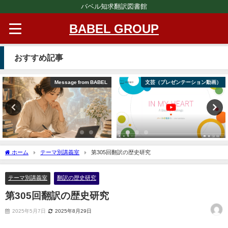
バベル知求翻訳図書館
BABEL GROUP
おすすめ記事
Message from BABEL
文芸（プレゼンテーション動画）
ホーム
テーマ別講義室
第305回翻訳の歴史研究
テーマ別講義室
翻訳の歴史研究
第305回翻訳の歴史研究
2025年5月7日
2025年8月29日