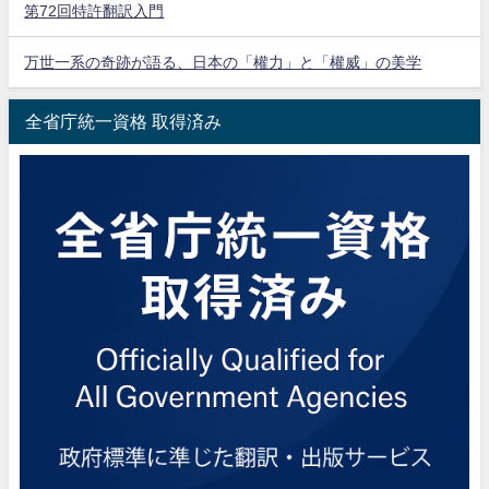
第72回特許翻訳入門
万世一系の奇跡が語る、日本の「權力」と「權威」の美学
全省庁統一資格 取得済み