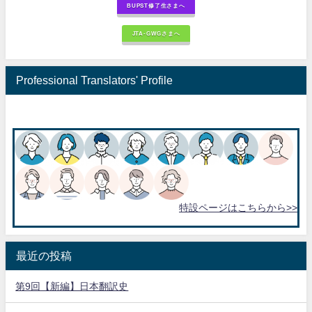
BUPST修了生さまへ
JTA-GWGさまへ
Professional Translators' Profile
特設ページはこちらから>>
最近の投稿
第9回【新編】日本翻訳史