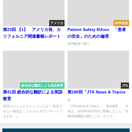
アメリカ
科学技術
第23回 【1】 アメリカ発、カ
Patient Safety Ethics 「患者
リフォルニア関連書籍レポート
の安全」のための倫理
...
音声動画で聞く...
総合的な翻訳による英語教育
JTA
第41回 総合的な翻訳による英語
第180回「JTA News & Topics
教育
」
英語のコミュニケーションとは？ 表示で
「JTA News & Topics 」 第180回 今
きない場合は こちらからダウンロード で
回は、2023年8月25日に実施しました「日
きます。...
英技術翻訳の勘どころ」セミナ...