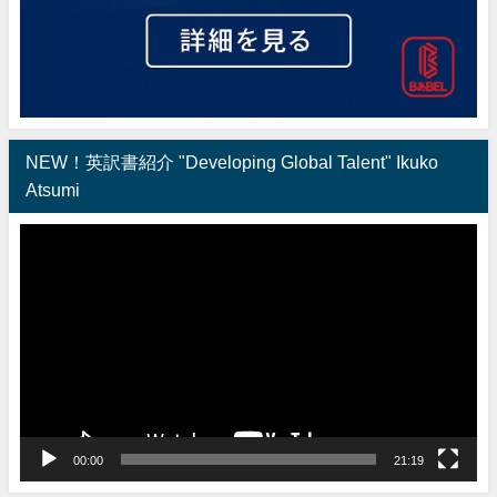
NEW！英訳書紹介 "Developing Global Talent" Ikuko
Atsumi
動
画
プ
レ
ー
ヤ
ー
00:00
21:19