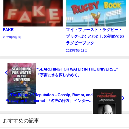
FAKE
マイ・ファースト・ラグビー・
ブック‐ぼくとわたしの初めての
2023年9月8日
ラグビーブック
2023年5月19日
“SEARCHING FOR WATER IN THE UNIVERSE”
「宇宙に水を探し求めて」
The Future of Reputation – Gossip, Rumor, and
Privacy on the Internet- 「名声の行方」 インターネ
ット上のゴシップ、うわさ、プライバシー
おすすめの記事