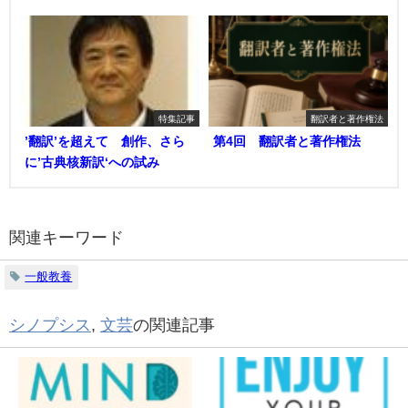
特集記事
翻訳者と著作権法
’翻訳’を超えて 創作、さら
第4回 翻訳者と著作権法
に’古典核新訳‘への試み
関連キーワード
一般教養
シノプシス
,
文芸
の関連記事