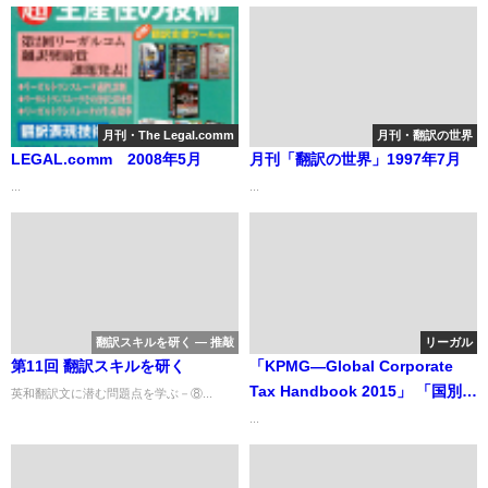
月刊・The Legal.comm
月刊・翻訳の世界
LEGAL.comm 2008年5月
月刊「翻訳の世界」1997年7月
...
...
翻訳スキルを研く ― 推敲
リーガル
第11回 翻訳スキルを研く
「KPMG―Global Corporate
Tax Handbook 2015」 「国別法
英和翻訳文に潜む問題点を学ぶ－⑧...
人税解説ハンドブック－2015年
...
度版」