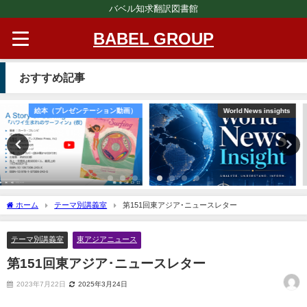
バベル知求翻訳図書館
BABEL GROUP
おすすめ記事
World News insights
文芸（プレゼンテーション動画）
ホーム
テーマ別講義室
第151回東アジア･ニュースレター
テーマ別講義室
東アジアニュース
第151回東アジア･ニュースレター
2023年7月22日
2025年3月24日