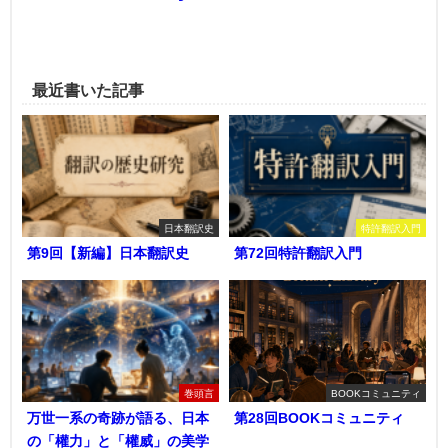
最近書いた記事
日本翻訳史
特許翻訳入門
第9回【新編】日本翻訳史
第72回特許翻訳入門
巻頭言
BOOKコミュニティ
万世一系の奇跡が語る、日本
第28回BOOKコミュニティ
の「權力」と「權威」の美学