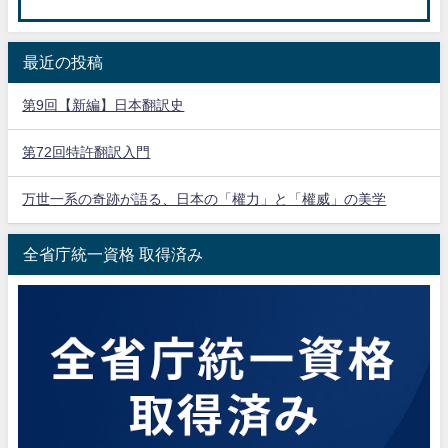
最近の投稿
第9回【新編】日本翻訳史
第72回特許翻訳入門
万世一系の奇跡が語る、日本の「權力」と「權威」の美学
全省庁統一資格 取得済み