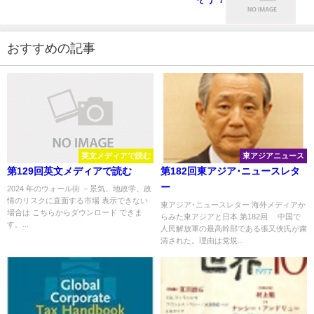
おすすめの記事
英文メディアで読む
東アジアニュース
第129回英文メディアで読む
第182回東アジア･ニュースレタ
ー
2024 年のウォール街 －景気、地政学、政
情のリスクに直面する市場 表示できない
東アジア･ニュースレター 海外メディアか
場合は こちらからダウンロード できま
らみた東アジアと日本 第182回 中国で
す。...
人民解放軍の最高幹部である張又侠氏が粛
清された。理由は党規...