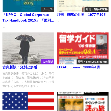
リーガル
月刊・翻訳の世界
「KPMG―Global Corporate
月刊「翻訳の世界」1977年10月
Tax Handbook 2015」 「国別法
...
人税解説ハンドブック－2015年
...
度版」
古典新訳
月刊・The Legal.comm
古典新訳：分別と多感
LEGAL.comm 2008年1月
古典新訳撰書 発刊のことば 世代、時代
...
を越えて、読まれ、語り継がれてきた不朽
の名著「古典」。人類共有の資産として後
世に伝える役割を我々は担っ...