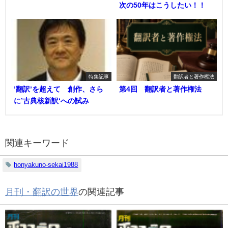
次の50年はこうしたい！！
特集記事
翻訳者と著作権法
’翻訳’を超えて 創作、さら
第4回 翻訳者と著作権法
に’古典核新訳‘への試み
関連キーワード
honyakuno-sekai1988
月刊・翻訳の世界
の関連記事