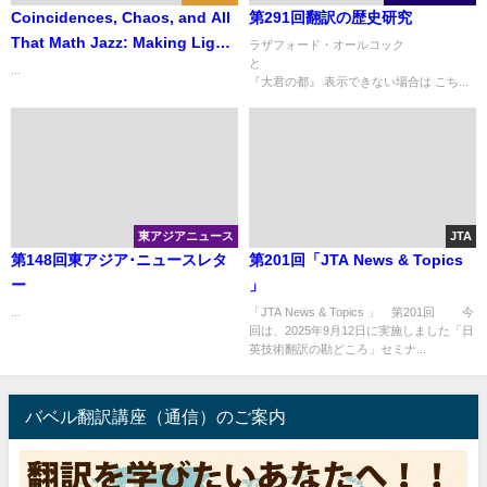
Coincidences, Chaos, and All
第291回翻訳の歴史研究
That Math Jazz: Making Light
ラザフォード・オールコック
of Weighty Ideas 『オール・ザ
...
『大君の都』 表示できない場合は こち...
ット・マス・ジャズ――パイナ
ップルから無限大の世界まで 日
常と非日常をめぐる数学の旅』
東アジアニュース
JTA
第148回東アジア･ニュースレタ
第201回「JTA News & Topics
ー
」
...
「JTA News & Topics 」 第201回 今
回は、2025年9月12日に実施しました「日
英技術翻訳の勘どころ」セミナ...
バベル翻訳講座（通信）のご案内