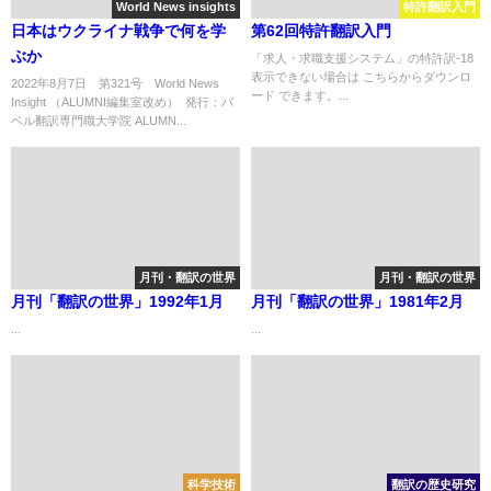
World News insights
特許翻訳入門
日本はウクライナ戦争で何を学
第62回特許翻訳入門
ぶか
「求人・求職支援システム」の特許訳-18
表示できない場合は こちらからダウンロ
2022年8月7日 第321号 World News
ード できます。...
Insight （ALUMNI編集室改め） 発行：バ
ベル翻訳専門職大学院 ALUMN...
月刊・翻訳の世界
月刊・翻訳の世界
月刊「翻訳の世界」1992年1月
月刊「翻訳の世界」1981年2月
...
...
科学技術
翻訳の歴史研究