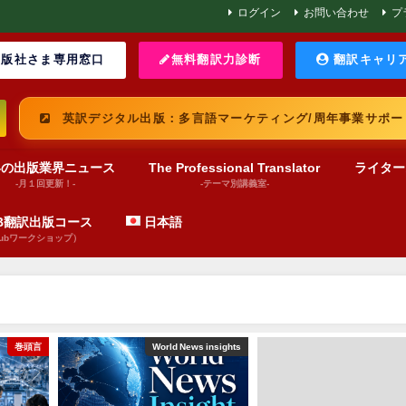
ログイン
お問い合わせ
プ
版社さま専用窓口
無料翻訳力診断
翻訳キャリ
英訳デジタル出版：多言語マーケティング/周年事業サポー
界の出版業界ニュース
The Professional Translator
ライター
-月１回更新！-
-テーマ別講義室-
UB翻訳出版コース
日本語
pubワークショップ）
巻頭言
World News insights