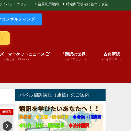
ライバシーポリシー
会員利用規約
特定商取引法に基づく表記
アコンサルティング
ト
ズ・マーケットニュース
「翻訳の世界」
古典新訳
- 新サイトTPWへ -
- ライブラリー -
-ライブラリー-
バベル翻訳講座（通信）のご案内
巻頭言
文芸（プレゼンテーション動画）
文芸（プレゼンテーショ