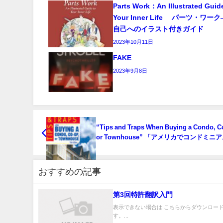
Parts Work：An Illustrated Guid
Your Inner Life パーツ・ワ
自己へのイラスト付きガイド
2023年10月11日
FAKE
2023年9月8日
“Tips and Traps When Buying a Condo, C
or Townhouse” 「アメリカでコンドミニ
入する前に知っておきたいヒント集」
おすすめの記事
第3回特許翻訳入門
表示できない場合は こちらからダウンロード
す。...