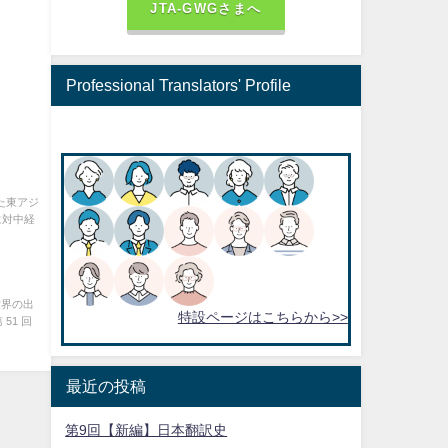
JTA-GWGさまへ
Professional Translators' Profile
た東アジ
に対中経
世界の出
特設ページはこちらから>>
51 回
最近の投稿
第9回【新編】日本翻訳史