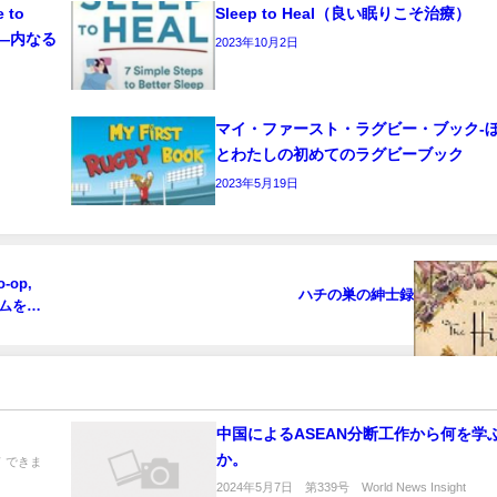
e to
Sleep to Heal（良い眠りこそ治療）
ーク―内なる
2023年10月2日
マイ・ファースト・ラグビー・ブック‐
とわたしの初めてのラグビーブック
2023年5月19日
o-op,
ハチの巣の紳士録
アムを購
中国によるASEAN分断工作から何を学
か
 できま
2024年5月7日 第339号 World News Insight