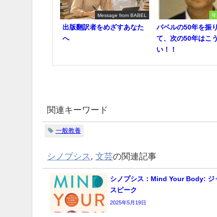
Message from BABEL
年
出版翻訳者をめざすあなた
バベルの50年を振
へ
て、次の50年はこ
い！！
関連キーワード
一般教養
シノプシス
,
文芸
の関連記事
シノプシス：Mind Your Body:
スピーク
2025年5月19日