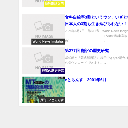
特許翻訳入門
食料自給率3割というウソ、いざと
日本人の3割も生き延びられない！
2024年6月7日 第341号 World News Insigh
（Alumni編集室改
め） ...
World News insights
第277回 翻訳の歴史研究
紫式部と『紫式部日記』 表示できない場合は
らダウンロード できます。...
翻訳の歴史研究
eとらんす 2001年6月
...
月刊・eとらんす