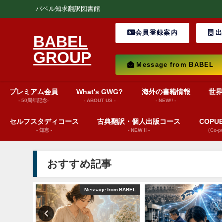
バベル知求翻訳図書館
会員登録案内
出
BABEL
GROUP
Message from BABEL
プレミアム会員
What's GWG?
海外の書籍情報
世
- 50周年記念-
- ABOUT US -
- NEW!! -
セルフスタディコース
古典翻訳・個人出版コース
COP
- 知恵 -
- NEW !! -
（Co-
おすすめ記事
ション動画）
Message from BABEL