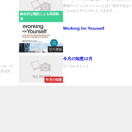
英語のコミュニケーションとは？ 表示できな
こちらからダウンロード できます。...
総合的な翻訳による英語教
育
Working for Yourself
...
リーガル
今月の知恵12月
バベル・グ
リーガルマインド...
三月七日、
今月の知恵