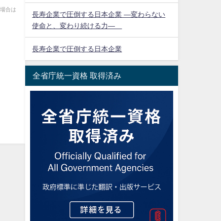
い場合は
長寿企業で圧倒する日本企業 ―変わらない
使命と、変わり続ける力―
長寿企業で圧倒する日本企業
全省庁統一資格 取得済み