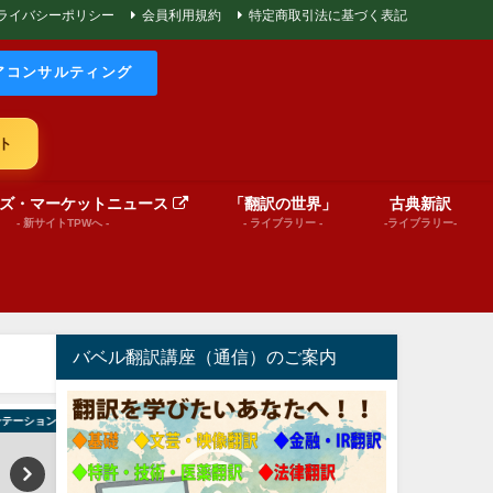
ライバシーポリシー
会員利用規約
特定商取引法に基づく表記
アコンサルティング
ト
ズ・マーケットニュース
「翻訳の世界」
古典新訳
- 新サイトTPWへ -
- ライブラリー -
-ライブラリー-
バベル翻訳講座（通信）のご案内
ン動画）
文芸（プレゼンテーション動画）
絵本（プレゼンテーショ