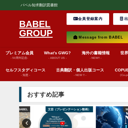
バベル知求翻訳図書館
会員登録案内
出
BABEL
GROUP
Message from BABEL
プレミアム会員
What's GWG?
海外の書籍情報
世
- 50周年記念-
- ABOUT US -
- NEW!! -
セルフスタディコース
古典翻訳・個人出版コース
COP
- 知恵 -
- NEW !! -
（Co-
おすすめ記事
from BABEL
文芸（プレゼンテーション動画）
World News