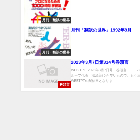
...
月刊・翻訳の世界
月刊「翻訳の世界」1992年9月
...
月刊・翻訳の世界
2023年3月7日第314号巻頭言
WEB TPT 2023年3月7日号 巻頭言 
ループ代表 湯浅美代子 早いもので、もう
WEBTPTの配信日となりま...
巻頭言