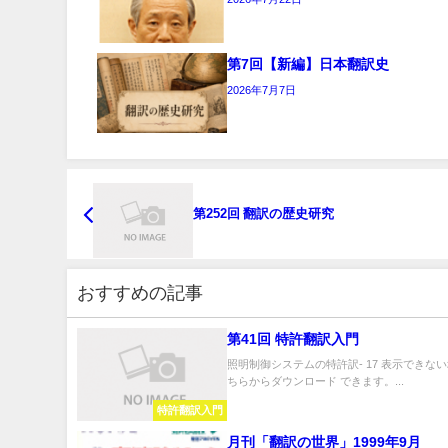
第7回【新編】日本翻訳史
2026年7月7日
第252回 翻訳の歴史研究
おすすめの記事
第41回 特許翻訳入門
照明制御システムの特許訳- 17 表示できない
ちらからダウンロード できます。...
特許翻訳入門
月刊「翻訳の世界」1999年9月