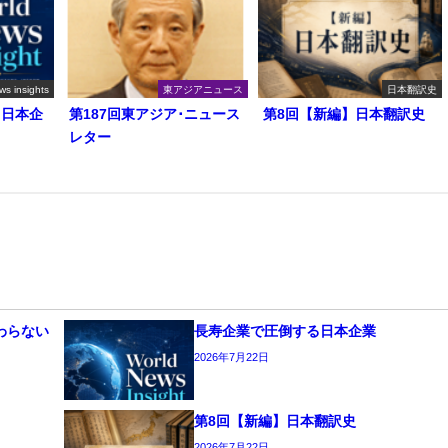
ws insights
東アジアニュース
日本翻訳史
る日本企
第187回東アジア･ニュース
第8回【新編】日本翻訳史
レター
わらない
長寿企業で圧倒する日本企業
2026年7月22日
第8回【新編】日本翻訳史
2026年7月22日