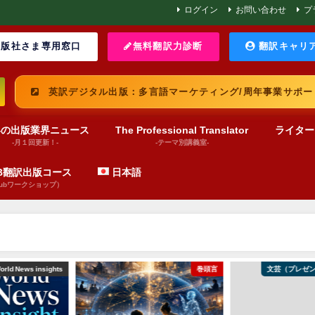
ログイン
お問い合わせ
プ
版社さま専用窓口
無料翻訳力診断
翻訳キャリ
英訳デジタル出版：多言語マーケティング/周年事業サポー
界の出版業界ニュース
The Professional Translator
ライター
-月１回更新！-
-テーマ別講義室-
UB翻訳出版コース
日本語
pubワークショップ）
 insights
巻頭言
文芸（プレゼンテーショ