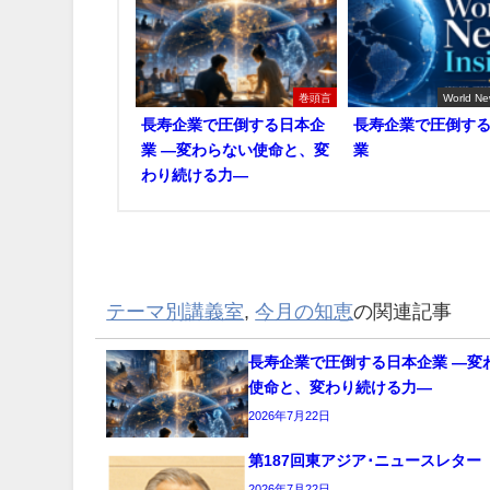
巻頭言
World Ne
長寿企業で圧倒する日本企
長寿企業で圧倒す
業 ―変わらない使命と、変
業
わり続ける力―
テーマ別講義室
,
今月の知恵
の関連記事
長寿企業で圧倒する日本企業 ―変
使命と、変わり続ける力―
2026年7月22日
第187回東アジア･ニュースレター
2026年7月22日