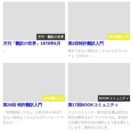
月刊・翻訳の世界
特許翻訳入門
月刊「翻訳の世界」1978年6月
第2回特許翻訳入門
...
表示できない場合は こちらからダウンロ
ード できます。...
特許翻訳入門
BOOKコミュニティ
第28回 特許翻訳入門
第17回BOOKコミュニティ
「照明制御システム」の特許訳-4 表示で
ブックコミュニティ第17回 読書は対立の
きない場合は こちらからダウンロード で
時代の救世主か？ アメリカでは、政治的
きます。...
な分断が日常生活の細部にまで影を落とし
ています。選挙のたびに浮...