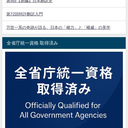
第9回【新編】日本翻訳史
第72回特許翻訳入門
万世一系の奇跡が語る、日本の「權力」と「權威」の美学
全省庁統一資格 取得済み