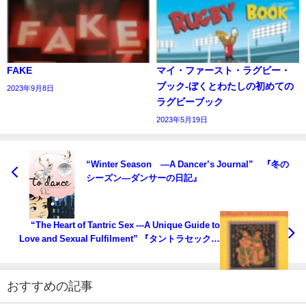
FAKE
マイ・ファースト・ラグビー・
ブック‐ぼくとわたしの初めての
2023年9月8日
ラグビーブック
2023年5月19日
“Winter Season ―A Dancer’s Journal” 『冬の
シーズン―ダンサーの日記』
“The Heart of Tantric Sex ---A Unique Guide to
Love and Sexual Fulfilment” 『タントラセックス
の真髄』～愛と性的充足のためのガイドブック～
おすすめの記事