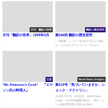
月刊・翻訳の世界
翻訳の歴史研究
月刊「翻訳の世界」1999年4月
第268回 翻訳の歴史研究
...
『五輪書』と二刀一流 表示できない場合
は こちらからダウンロード できます。...
文芸
World News insights
“Mr. Emerson’s Cook” 『エマ
第319号「気づいていますか、シ
ソン氏の料理人』
ョック・ドクトリン」
...
2022年7月7日 第319号 World News
Insight （ALUMNI編集室改め） 発行：バ
ベル翻訳専門職大学院 ALUMN...