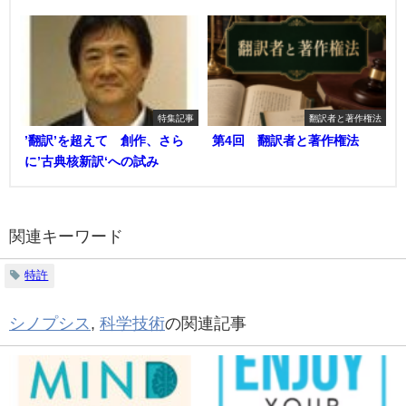
特集記事
翻訳者と著作権法
’翻訳’を超えて 創作、さら
第4回 翻訳者と著作権法
に’古典核新訳‘への試み
関連キーワード
特許
シノプシス
,
科学技術
の関連記事